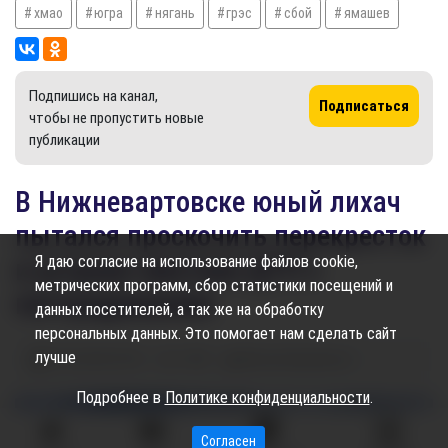
хмао
югра
нягань
грэс
сбой
ямашев
Подпишись на канал,
Подписаться
чтобы не пропустить новые
публикации
В Нижневартовске юный лихач
пытался проскочить перекресток
Я даю согласие на использование файлов cookie,
и устроил жесткое ДТП с
метрических программ, сбор статистики посещений и
пострадавшими
данных посетителей, а так же на обработку
персональных данных. Это помогает нам сделать сайт
лучше
07.05.2025
09:25
1.86K
Максим Щербаков
Подробнее в
Политике конфиденциальности
.
Согласен