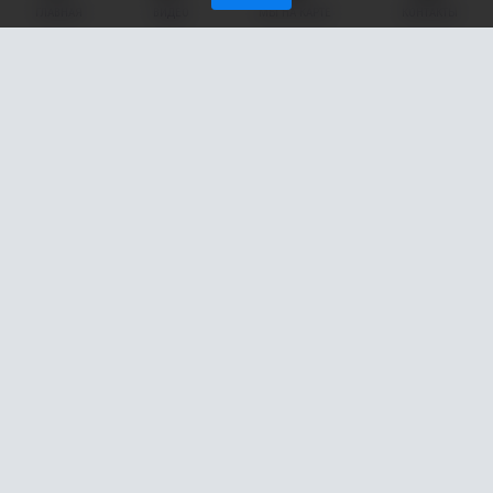
ГЛАВНАЯ
ВИДЕО
МЫ НА КАРТЕ
КОНТАКТЫ
В Нижневартовске (ХМАО) из-за лихача, пытавшегося
проскочить перекресток, произошло серьезное
дорожно-транспортное происшествие. Подробности
случившегося сообщают в Госавтоинспекции Югры.
Инцидент случился во вторник, 6 мая, около полудня на улице
Героев Самотлора. По предварительным данным полиции, 19-
летний парень за рулем «ВАЗ-2114» на перекрестке