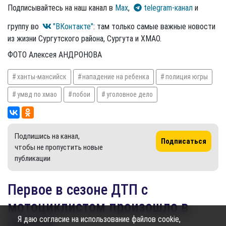
Подписывайтесь на наш канал в
Max
,
telegram-канал
и
группу во
"ВКонтакте"
: там только самые важные новости
из жизни Сургутского района, Сургута и ХМАО.
ФОТО Алексея АНДРОНОВА
ханты-мансийск
нападение на ребенка
полиция югры
умвд по хмао
побои
уголовное дело
Подпишись на канал,
Подписаться
чтобы не пропустить новые
публикации
Первое в сезоне ДТП с
мотоциклистом произошло в
Я даю согласие на использование файлов cookie,
Сургуте