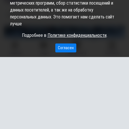
метрических программ, сбор статистики посещений и
данных посетителей, а так же на обработку
09.04.2025
09:15
1.06K
Максим Щербаков
персональных данных. Это помогает нам сделать сайт
лучше
Подробнее в
Политике конфиденциальности
.
Согласен
ГЛАВНАЯ
ВИДЕО
МЫ НА КАРТЕ
КОНТАКТЫ
Первое в 2025 году ДТП с участием мотоциклиста
зарегистрировано в Сургуте (ХМАО). Об этом сообщают