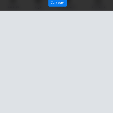
Согласен
ГЛАВНАЯ
ВИДЕО
МЫ НА КАРТЕ
КОНТАКТЫ
Utair запустит прямой рейс между Сургутом (ХМАО) и
Волгоградом, но только на летний период. Информация
об этом появилась на официальном сайте воздушной
гавани в Сургуте.
Полеты начнутся 2 июня и будут выполняться по
понедельникам вплоть до конца сентября. Вылет из Сургута
запланирован на 12:40, прибытие в Волгоград - на 14:15.
- Рейс ЮТ371, направление - Волгоград. Период - 02.06.2025 -
29.09.2025, -
гласит расписание, опубликованное на сайте
аэропорта Сургута.