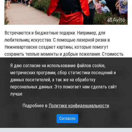
Встречаются и бюджетные подарки. Например, для
любительниц искусства. С помощью лазерной резки в
Нижневартовске создают картины, которые помогут
сохранить теплые моменты и добрые пожелания. Стоимость
подарка – 599 рублей.
Я даю согласие на использование файлов cookie,
метрических программ, сбор статистики посещений и
Завершает подборку шоколадный презент, который подойдет
данных посетителей, а так же на обработку
для оригинального поздравления коллег на работе. Это
персональных данных. Это помогает нам сделать сайт
молочный шоколад «Аленка» с чьей-либо фотографией на
лучше
этикетке. Стоимость шоколадки с оберткой на заказ – 350
рублей.
Подробнее в
Политике конфиденциальности
.
Ранее «Вестник» писал, что в Югре
продают императорского
Согласен
удава
за 40 тыс. рублей.
ГЛАВНАЯ
ВИДЕО
МЫ НА КАРТЕ
КОНТАКТЫ