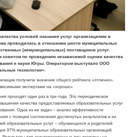
качества условий оказания услуг организациями в
енка проводилась в отношении шести муниципальных
ственных (немуниципальных) поставщиков услуг.
советом по проведению независимой оценки качества
ования и науки Югры. Оператором выступало ООО
альные технологии».
изации получили значение общего рейтинга «отлично»,
ависимыми экспертами на «хорошо».
ия проходят один раз в три года. Это периодическое
овышения качества предоставляемых образовательных услуг
ования. Одна из ее задач – анализ эффективности
ния с позиции соотнесения достигнутых результатов и их
ей образовательных услуг – обучающихся и родителей
дня 97% муниципальных образовательных организаций
. Результаты для заинтересованных лиц доступны на