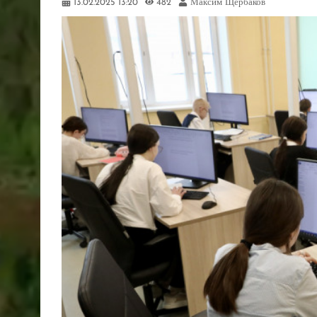
13.02.2025
13:20
482
Максим Щербаков