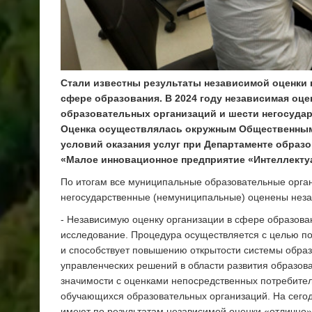
Стали известны результаты независимой оценки 
сфере образования. В 2024 году независимая оц
образовательных организаций и шести негосудар
Оценка осуществлялась окружным Общественным 
условий оказания услуг при Департаменте образ
«Малое инновационное предприятие «Интеллекту
По итогам все муниципальные образовательные орган
негосударственные (немуниципальные) оценены нез
- Независимую оценку организации в сфере образован
исследование. Процедура осуществляется с целью п
и способствует повышению открытости системы образ
управленческих решений в области развития образова
значимости с оценками непосредственных потребител
обучающихся образовательных организаций. На сего
имеют по результатам независимой оценки «отлично»