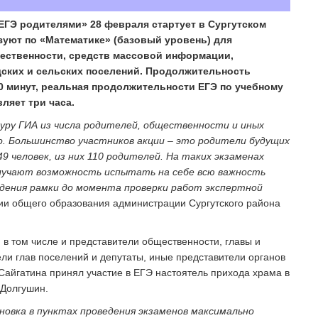
ЕГЭ родителями» 28 февраля стартует в Сургутском
зуют по «Математике» (базовый уровень) для
щественности, средств массовой информации,
дских и сельских поселений. Продолжительность
0 минут, реальная продолжительности ЕГЭ по учебному
ляет три часа.
уру ГИА из числа родителей, общественности и иных
о. Большинство участников акции – это родители будущих
49 человек, из них 110 родителей. На таких экзаменах
учают возможность испытать на себе всю важность
дения рамки до момента проверки работ экспертной
ии общего образования администрации Сургутского района
 в том числе и представители общественности, главы и
ли глав поселений и депутаты, иные представители органов
 Сайгатина принял участие в ЕГЭ настоятель прихода храма в
 Долгушин.
новка в пунктах проведения экзаменов максимально