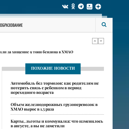
 ИП наживаются на школьниках ХМАО, и что за это
ОБРАЗОВАНИЕ
овится эпицентром масштабной стройки
или за хищение 9 тонн бензина в ХМАО
ПОХОЖИЕ НОВОСТИ
 ИП наживаются на школьниках ХМАО, и что за это
​Автомобиль без тормозов: как родителям не
потерять связь с ребенком в период
переходного возраста
овится эпицентром масштабной стройки
​Объем железнодорожных грузоперевозок в
ХМАО вырос в 1,5 раза
Карты, льготы и коммуналка: что изменилось
в августе, а вы не заметили