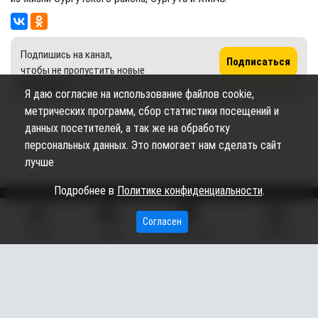
Подпишись на канал,
Подписаться
чтобы не пропустить новые
публикации
Я даю согласие на использование файлов cookie,
метрических программ, сбор статистики посещений и
данных посетителей, а так же на обработку
персональных данных. Это помогает нам сделать сайт
лучше
Подробнее в
Политике конфиденциальности
.
Согласен
Сетевое издание «Вестник Сургутского района» (16+)
ГЛАВНАЯ
ВИДЕО
МЫ НА КАРТЕ
КОНТАКТЫ
Сетевое издание Вестник - Новости Сургутского
©
района и Югры
2026
Copyright © 2018- 2026