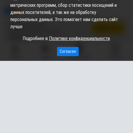
дисциплинарное нарушение
уфсин россии по хмао-югре
метрических программ, сбор статистики посещений и
данных посетителей, а так же на обработку
персональных данных. Это помогает нам сделать сайт
Подпишись на канал,
лучше
Подписаться
чтобы не пропустить новые
публикации
Подробнее в
Политике конфиденциальности
.
Согласен
В ХМАО кратно выросла ставка
ГЛАВНАЯ
ВИДЕО
МЫ НА КАРТЕ
КОНТАКТЫ
пени по долгам за коммуналку
15.01.2025
11:26
3.50K
Дарья Щеглова