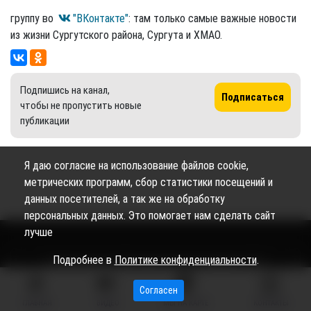
группу во
"ВКонтакте"
: там только самые важные новости
из жизни Сургутского района, Сургута и ХМАО.
Подпишись на канал,
Подписаться
чтобы не пропустить новые
публикации
Я даю согласие на использование файлов cookie,
метрических программ, сбор статистики посещений и
данных посетителей, а так же на обработку
персональных данных. Это помогает нам сделать сайт
лучше
Подробнее в
Политике конфиденциальности
.
Сетевое издание «Вестник Сургутского района» (16+)
Согласен
Сетевое издание Вестник - Новости Сургутского
©
ГЛАВНАЯ
ВИДЕО
МЫ НА КАРТЕ
КОНТАКТЫ
района и Югры
2026