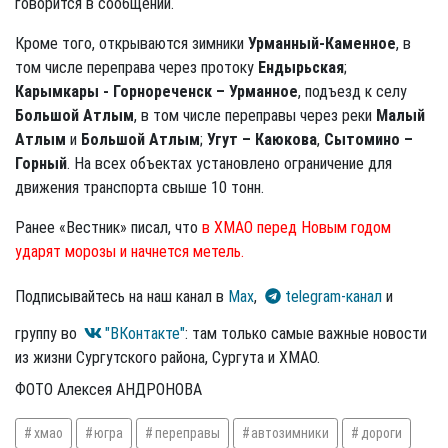
говорится в сообщении.
Кроме того, открываются зимники
Урманный-Каменное
, в
том числе переправа через протоку
Ендырьская
;
Карымкары - Горнореченск – Урманное
, подъезд к селу
Большой Атлым
, в том числе переправы через реки
Малый
Атлым
и
Большой Атлым
;
Угут – Каюкова
,
Сытомино –
Горный
. На всех объектах установлено ограничение для
движения транспорта свыше 10 тонн.
Ранее «Вестник» писал, что
в ХМАО перед Новым годом
ударят морозы и начнется метель.
Подписывайтесь на наш канал в
Max
,
telegram-канал
и
группу во
"ВКонтакте"
: там только самые важные новости
из жизни Сургутского района, Сургута и ХМАО.
ФОТО Алексея АНДРОНОВА
хмао
югра
переправы
автозимники
дороги