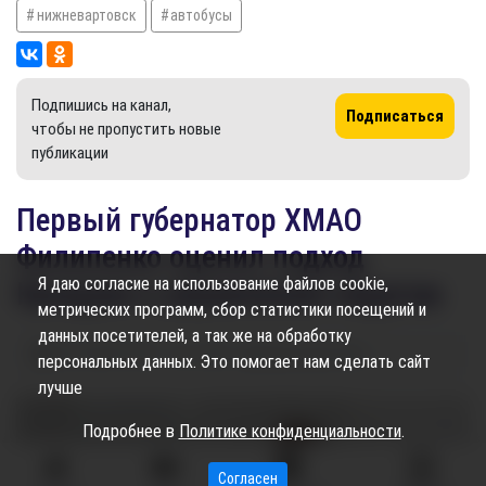
нижневартовск
автобусы
Подпишись на канал,
Подписаться
чтобы не пропустить новые
публикации
Первый губернатор ХМАО
Филипенко оценил подход
Я даю согласие на использование файлов cookie,
Кухарука к управлению округом
метрических программ, сбор статистики посещений и
данных посетителей, а так же на обработку
25.12.2024
12:20
1.22K
Дарья Щеглова
персональных данных. Это помогает нам сделать сайт
лучше
Подробнее в
Политике конфиденциальности
.
Согласен