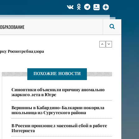
ги аккаунты на «Госуслугах»
ОБРАЗОВАНИЕ
в карточках
рку Роспотребнадзора
ги аккаунты на «Госуслугах»
ПОХОЖИЕ НОВОСТИ
​Синоптики объяснили причину аномально
в карточках
жаркого лета в Югре
​Вершины в Кабардино-Балкарии покорила
школьница из Сургутского района
​В России произошел массовый сбой в работе
Интернета