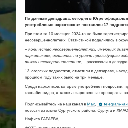
По данным депздрава, сегодня в Югре официальн
употребление наркотиков» поставлен 17 подростк
При этом за 10 месяцев 2024-го не было зарегистрир
несовершеннолетних. Статистикой поделились в окр
– Количество несовершеннолетних, имеющих диагн
наркотиков», остается на уровне предыдущего года
тысяч несовершеннолетних,
– рассказали в депздра
13 югорских подростков, отметили в депздраве, нахо
прошлом году таких было на три меньше.
Среди наркотиков, которые употребляют подростки, 
каннабиноидов, а также лекарственные препараты, в
Подписывайтесь на наш канал в
Max
,
telegram-ка
новости из жизни Сургутского района, Сургута и ХМАО
Нафиса ГАРАЕВА,
ФОТО из архива редакции,