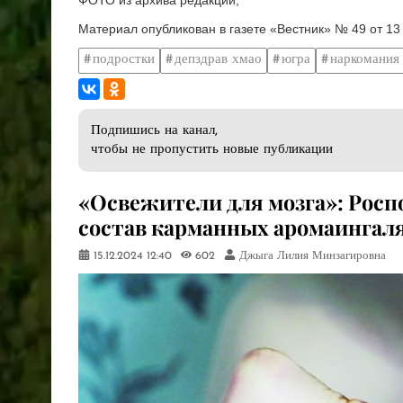
Материал опубликован в газете «Вестник» № 49 от 13
подростки
депздрав хмао
югра
наркомания
Подпишись на канал,
чтобы не пропустить новые публикации
​«Освежители для мозга»: Рос
состав карманных аромаингал
15.12.2024
12:40
602
Джыга Лилия Минзагировна