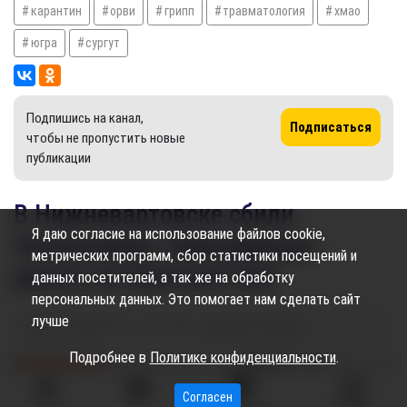
карантин
орви
грипп
травматология
хмао
югра
сургут
Подпишись на канал,
Подписаться
чтобы не пропустить новые
публикации
В Нижневартовске сбили
Я даю согласие на использование файлов cookie,
пенсионерку, переходящую
метрических программ, сбор статистики посещений и
дорогу на красный свет
данных посетителей, а так же на обработку
персональных данных. Это помогает нам сделать сайт
лучше
10.10.2024
09:11
1.34K
Алёна Кожевова
Подробнее в
Политике конфиденциальности
.
Согласен