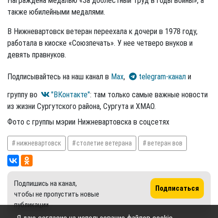
Награждена медалью «За доблестный труд в годы войны», а
также юбилейными медалями.
В Нижневартовск ветеран переехала к дочери в 1978 году,
работала в киоске «Союзпечать». У нее четверо внуков и
девять правнуков.
Подписывайтесь на наш канал в
Max
,
telegram-канал
и
группу во
"ВКонтакте"
: там только самые важные новости
из жизни Сургутского района, Сургута и ХМАО.
Фото с группы мэрии Нижневартовска в соцсетях
нижневартовск
столетие ветерана
ветеран вов
Подпишись на канал,
Подписаться
чтобы не пропустить новые
публикации