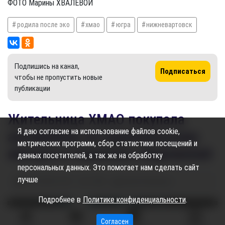
ФОТО Марины ХВАЛЕВОЙ
родила после эко
хмао
югра
нижневартовск
Подпишись на канал,
Подписаться
чтобы не пропустить новые
публикации
Жительница ХМАО покупала
Я даю согласие на использование файлов cookie,
автомобиль по параллельному
метрических программ, сбор статистики посещений и
импорту и лишилась сбережений
данных посетителей, а так же на обработку
персональных данных. Это помогает нам сделать сайт
лучше
02.10.2024
15:23
1.86K
Алёна Кожевова
Подробнее в
Политике конфиденциальности
.
Согласен