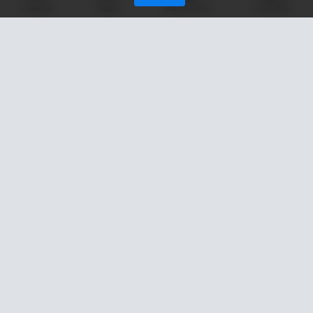
ГЛАВНАЯ
ВИДЕО
МЫ НА КАРТЕ
КОНТАКТЫ
Жительница Нижневартовска (ХМАО) потеряла около
500 тысяч, желая купить машину по параллельному
импорту. Об этом сообщили в пресс-службе УМВД
региона.
48-летняя горожанка хотела приобрести автомобиль и
наткнулась на заманчивое предложение. Мошенники обещали
ей привезти желанную машину Мошенники обещали ей
привезти желанную машину из другой страны. Связавшись с