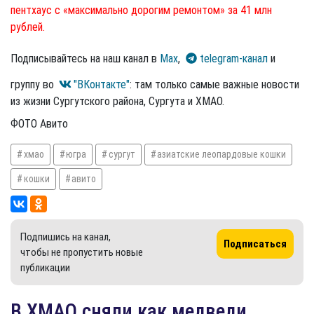
пентхаус с «максимально дорогим ремонтом» за 41 млн
рублей.
Подписывайтесь на наш канал в
Max
,
telegram-канал
и
группу во
"ВКонтакте"
: там только самые важные новости
из жизни Сургутского района, Сургута и ХМАО.
ФОТО Авито
хмао
югра
сургут
азиатские леопардовые кошки
кошки
авито
Подпишись на канал,
Подписаться
чтобы не пропустить новые
публикации
В ХМАО сняли как медведи