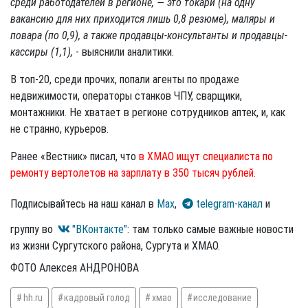
среди работодателей в регионе, — это токари (на одну
вакансию для них приходится лишь 0,8 резюме), маляры и
повара (по 0,9), а также продавцы-консультанты и продавцы-
кассиры (1,1),
- выяснили аналитики.
В топ-20, среди прочих, попали агенты по продаже
недвижимости, операторы станков ЧПУ, сварщики,
монтажники. Не хватает в регионе сотрудников аптек, и, как
не странно, курьеров.
Ранее «Вестник» писал, что
в ХМАО ищут специалиста по
ремонту вертолетов на зарплату в 350 тысяч рублей.
Подписывайтесь на наш канал в
Max
,
telegram-канал
и
группу во
"ВКонтакте"
: там только самые важные новости
из жизни Сургутского района, Сургута и ХМАО.
ФОТО Алексея АНДРОНОВА
hh.ru
кадровый голод
хмао
исследование