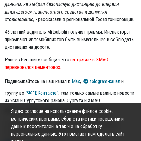
данным, не выбрал безопасную дистанцию до впереди
движущегося транспортного средства и допустил
столкновение, -
рассказали в региональной Госавтоинспекции.
43-летний водитель Mitsubishi получил травмы. Инспекторы
призывают автомобилистов быть внимательнее и соблюдать
дистанцию на дороге.
Ранее «Вестник» сообщал, что
на трассе в ХМАО
перевернулся цементовоз.
Подписывайтесь на наш канал в
Max
,
telegram-канал
и
группу во
"ВКонтакте"
: там только самые важные новости
из жизни Сургутского района, Сургута и ХМАО.
ФОТО из telegram-канала Госавтоинспекции Югры.
Я даю согласие на использование файлов cookie,
метрических программ, сбор статистики посещений и
хмао
югра
происшествия
дтп
авария
данных посетителей, а так же на обработку
персональных данных. Это помогает нам сделать сайт
сургутнефтегаз
сургут