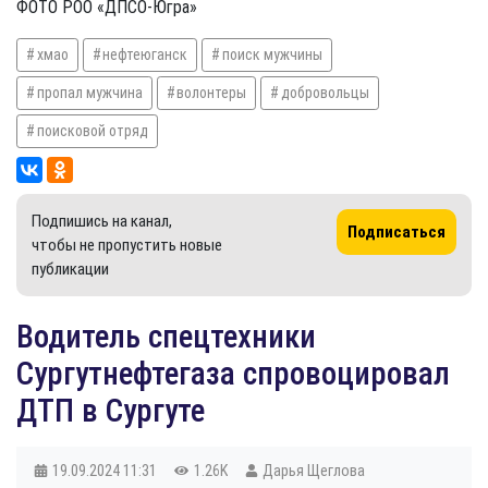
ФОТО РОО «ДПСО-Югра»
хмао
нефтеюганск
поиск мужчины
пропал мужчина
волонтеры
добровольцы
поисковой отряд
Подпишись на канал,
Подписаться
чтобы не пропустить новые
публикации
Водитель спецтехники
Сургутнефтегаза спровоцировал
ДТП в Сургуте
19.09.2024
11:31
1.26K
Дарья Щеглова