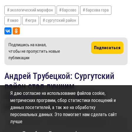
экологический марафон
барсово
барсова гора
хмао
югра
сургутский район
Подпишись на канал,
Подписаться
чтобы не пропустить новые
публикации
Андрей Трубецкой: Сургутский
район стал лучшим
Я даю согласие на использование файлов cookie,
муниципалитетом ХМАО по
метрических программ, сбор статистики посещений и
развитию конкуренции
данных посетителей, а так же на обработку
персональных данных. Это помогает нам сделать сайт
лучше
23.08.2024
11:06
2.56K
Карина Дроздецкая