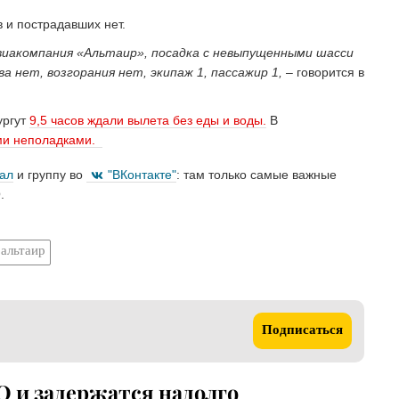
 и пострадавших нет.
виакомпания «Альтаир», посадка с невыпущенными шасси
а нет, возгорания нет, экипаж 1, пассажир 1,
– говорится в
ургут
9,5 часов ждали вылета без еды и воды.
В
ми неполадками.
нал
и группу во
"ВКонтакте"
: там только самые важные
.
альтаир
Подписаться
 и задержатся надолго