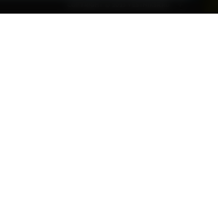
и
COPYRIGHT © 2023 VESTNIKSR.RU
Реклама
О газете