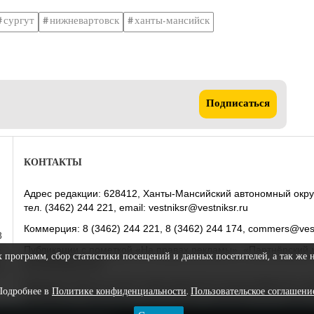
сургут
нижневартовск
ханты-мансийск
Подписаться
КОНТАКТЫ
Адрес редакции: 628412, Ханты-Мансийский автономный округ-Юг
тел. (3462) 244 221, email: vestniksr@vestniksr.ru
Коммерция: 8 (3462) 244 221, 8 (3462) 244 174, commers@vest
8
Публикации с пометкой «На правах рекламы», «Партнёрский 
у
х программ, сбор статистики посещений и данных посетителей, а так же 
рекламодателем.
х
Редакция сайта не несет ответственности за достоверность
Подробнее в
Политике конфиденциальности
.
Пользовательское соглашени
Материалы помеченные этим значком публикуются на права