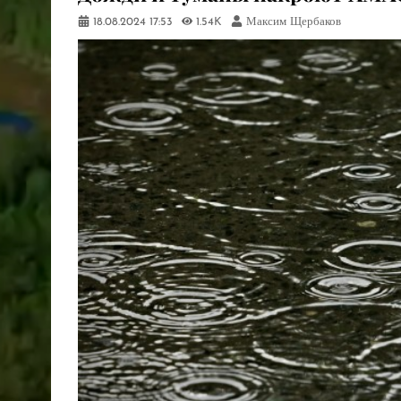
18.08.2024
17:53
1.54K
Максим Щербаков