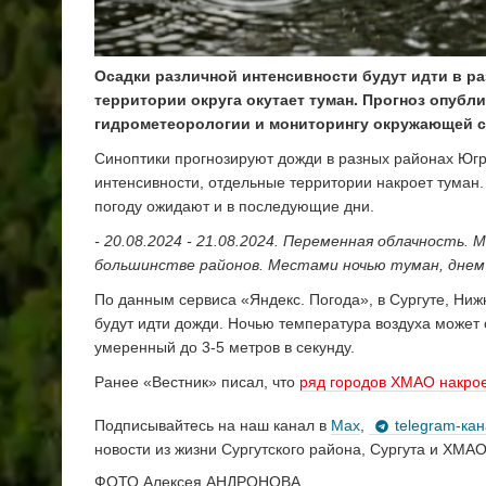
Осадки различной интенсивности будут идти в р
территории округа окутает туман. Прогноз опубл
гидрометеорологии и мониторингу окружающей 
Синоптики прогнозируют дожди в разных районах Югр
интенсивности, отдельные территории накроет туман.
погоду ожидают и в последующие дни.
- 20.08.2024 - 21.08.2024. Переменная облачность.
большинстве районов. Местами ночью туман, днем 
По данным сервиса «Яндекс. Погода», в Сургуте, Ни
будут идти дожди. Ночью температура воздуха может 
умеренный до 3-5 метров в секунду.
Ранее «Вестник» писал, что
ряд городов ХМАО накро
Подписывайтесь на наш канал в
Max
,
telegram-ка
новости из жизни Сургутского района, Сургута и ХМАО
ФОТО Алексея АНДРОНОВА