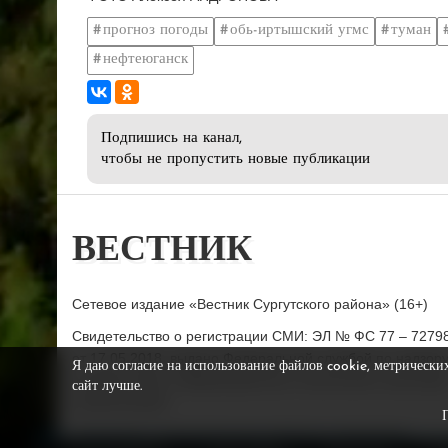
прогноз погоды
обь-иртышский угмс
туман
нефтеюганск
Подпишись на канал,
чтобы не пропустить новые публикации
ВЕСТНИК
Сетевое издание «Вестник Сургутского района» (16+)
Свидетельство о регистрации СМИ: ЭЛ № ФС 77 – 7279
от 17.05.2018, выдано Федеральной службой по надзор
Я даю согласие на использование файлов cookie, метрически
в сфере связи, информационных технологий и массовы
сайт лучше.
коммуникаций.
Учредитель: муниципальное казённое учреждение