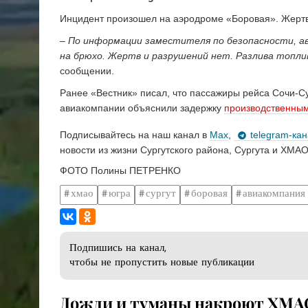
Инцидент произошел на аэродроме «Боровая». Жертв
– По информации заместителя по безопасности, а
на брюхо. Жертв и разрушений нет. Разлива топлив
сообщении.
Ранее «Вестник» писал, что пассажиры рейса Сочи-С
авиакомпании объяснили задержку
производственны
Подписывайтесь на наш канал в
Max
,
telegram-ка
новости из жизни Сургутского района, Сургута и ХМАО
ФОТО Полины ПЕТРЕНКО
хмао
югра
сургут
боровая
авиакомпания 
Подпишись на канал,
чтобы не пропустить новые публикации
Дожди и туманы накроют ХМАО