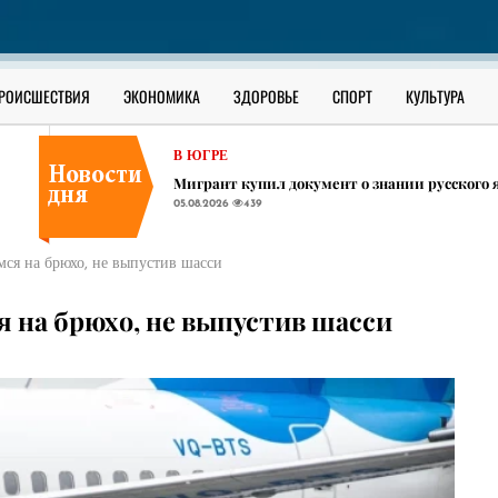
СУРГУТСКИЙ РАЙОН
​Праздничной ухой угостят всех участников
05.08.2026
422
В ЮГРЕ
РОИСШЕСТВИЯ
ЭКОНОМИКА
ЗДОРОВЬЕ
СПОРТ
КУЛЬТУРА
Вахтовик из Башкирии пропал на месторож
05.08.2026
469
В ЮГРЕ
Мигрант купил документ о знании русского 
05.08.2026
439
СУРГУТСКИЙ РАЙОН
​Праздничной ухой угостят всех участников
мся на брюхо, не выпустив шасси
05.08.2026
422
В ЮГРЕ
я на брюхо, не выпустив шасси
Вахтовик из Башкирии пропал на месторож
05.08.2026
469