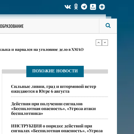
 рыболовного фестиваля в Сургутском районе
ОБРАЗОВАНИЕ
дении в ХМАО
языка и нарвался на уголовное дело в ХМАО
 рыболовного фестиваля в Сургутском районе
ПОХОЖИЕ НОВОСТИ
Сильные ливни, град и штормовой ветер
дении в ХМАО
ожидаются в Югре 6 августа
Действия при получении сигналов
«Беспилотная опасность», «Угроза атаки
беспилотника»
​ИНСТРУКЦИЯ о порядке действий при
сигналах «Беспилотная опасность», «Угроза