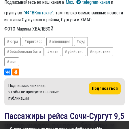
Подписывайтесь на наш канал в
Max
,
telegram-канал
и
группу во
"ВКонтакте"
: там только самые важные новости
из жизни Сургутского района, Сургута и ХМАО.
ФОТО Марины ХВАЛЕВОЙ
югра
приговор
апелляция
суд
бейсбольная бита
мать
убийство
наркотики
сын
Подпишись на канал,
Подписаться
чтобы не пропустить новые
публикации
Пассажиры рейса Сочи-Сургут 9,5
часов ждали вылета без еды и