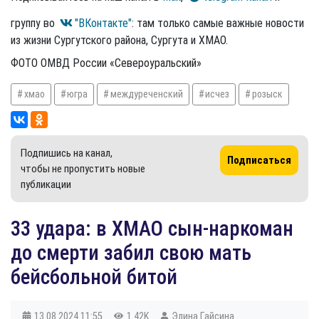
группу во
"ВКонтакте"
: там только самые важные новости
из жизни Сургутского района, Сургута и ХМАО.
ФОТО ОМВД России «Североуральский»
хмао
югра
междуреченский
исчез
розыск
Подпишись на канал,
Подписаться
чтобы не пропустить новые
публикации
33 удара: в ХМАО сын-наркоман
до смерти забил свою мать
бейсбольной битой
13.08.2024
11:55
1.42K
Элина Гайсина