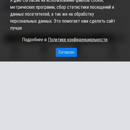
Я даю согласие на использование файлов cookie,
воды
метрических программ, сбор статистики посещений и
данных посетителей, а так же на обработку
персональных данных. Это помогает нам сделать сайт
13.08.2024
11:42
1.41K
Карина Дроздецкая
лучше
Подробнее в
Политике конфиденциальности
.
Согласен
ГЛАВНАЯ
ВИДЕО
МЫ НА КАРТЕ
КОНТАКТЫ
Рейс авиакомпании «Уральские авиалинии» Сочи-Сургут
задержали почти на 9,5 часов. Об этом «Вестнику»