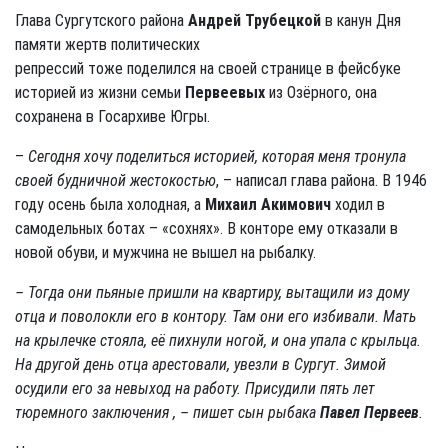
Глава Сургутского района
Андрей Трубецкой
в канун Дня
памяти жертв политических
репрессий тоже поделился на своей странице в фейсбуке
историей из жизни семьи
Первеевых
из Озёрного, она
сохранена в Госархиве Югры.
–
Сегодня хочу поделиться историей, которая меня тронула
своей будничной жестокостью
, – написал глава района. В 1946
году осень была холодная, а
Михаил Акимович
ходил в
самодельных ботах – «сохнях». В конторе ему отказали в
новой обуви, и мужчина не вышел на рыбалку.
– Тогда они пьяные пришли на квартиру, вытащили из дому
отца и поволокли его в контору. Там они его избивали. Мать
на крылечке стояла, её пихнули ногой, и она упала с крыльца.
На другой день отца арестовали, увезли в Сургут. Зимой
осудили его за невыход на работу. Присудили пять лет
тюремного заключения , – пишет сын рыбака
Павел Первеев
.