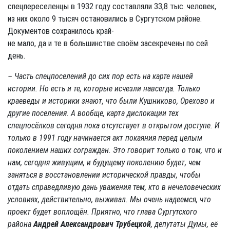
спецпереселенцы в 1932 году составляли 33,8 тыс. человек,
из них около 9 тысяч остановились в Сургутском районе.
Документов сохранилось край-
не мало, да и те в большинстве своём засекречены по сей
день.
– Часть спецпоселений до сих пор есть на карте нашей
истории. Но есть и те, которые исчезли навсегда. Только
краеведы и историки знают, что были Кушниково, Орехово и
другие поселения. А вообще, карта дислокации тех
спецпосёлков сегодня пока отсутствует в открытом доступе. И
только в 1991 году начинается акт покаяния перед целым
поколением наших сограждан. Это говорит только о том, что и
нам, сегодня живущим, и будущему поколению будет, чем
заняться в восстановлении исторической правды, чтобы
отдать справедливую дань уважения тем, кто в нечеловеческих
условиях, действительно, выживал.
Мы очень надеемся, что
проект будет воплощён. Приятно, что глава Сургутского
района
Андрей Александрович Трубецкой
, депутаты Думы, её