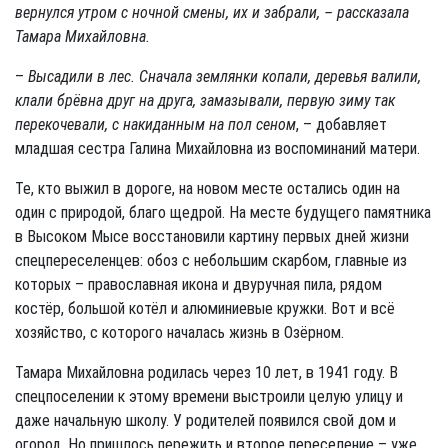
вернулся утром с ночной смены, их и забрали, – рассказала
Тамара Михайловна.
–
Высадили в лес. Сначала землянки копали, деревья валили,
клали брёвна друг на друга, замазывали, первую зиму так
перекочевали, с накиданным на пол сеном
, – добавляет
младшая сестра Галина Михайловна из воспоминаний матери.
Те, кто выжил в дороге, на новом месте остались один на
один с природой, благо щедрой. На месте будущего памятника
в Высоком Мысе восстановили картину первых дней жизни
спецпереселенцев: обоз с небольшим скарбом, главные из
которых – православная икона и двуручная пила, рядом
костёр, большой котёл и алюминиевые кружки. Вот и всё
хозяйство, с которого началась жизнь в Озёрном.
Тамара Михайловна родилась через 10 лет, в 1941 году. В
спецпоселении к этому времени выстроили целую улицу и
даже начальную школу. У родителей появился свой дом и
огород. Но пришлось пережить и второе переселение – уже