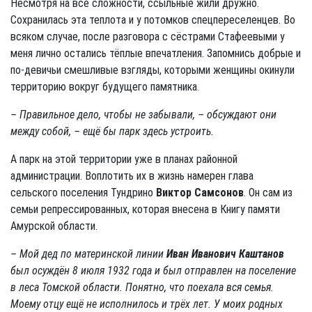
Несмотря на все сложности, ссыльные жили дружно.
Сохранилась эта теплота и у потомков спецпереселенцев. Во
всяком случае, после разговора с сёстрами Стафеевыми у
меня лично остались тёплые впечатления. Запомнись добрые и
по-девичьи смешливые взгляды, которыми женщины окинули
территорию вокруг будущего памятника.
– Правильное дело, чтобы не забывали, – обсуждают они
между собой, –
ещё бы парк здесь устроить
.
А парк на этой территории уже в планах районной
администрации. Воплотить их в жизнь намерен глава
сельского поселения Тундрино
Виктор Самсонов
. Он сам из
семьи репрессированных, которая внесена в Книгу памяти
Амурской области.
– Мой дед по материнской линии
Иван Иванович Каштанов
был осуждён 8 июля 1932 года и был отправлен на поселение
в леса Томской области. Понятно, что поехала вся семья.
Моему отцу ещё не исполнилось и трёх лет. У моих родных