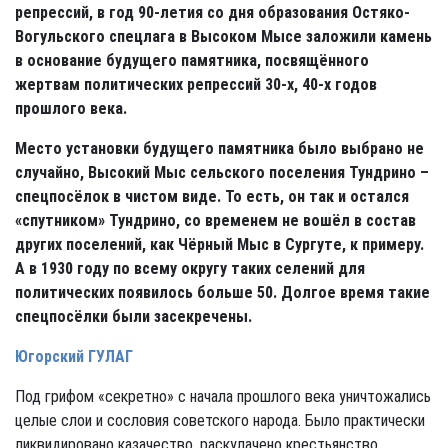
репрессий, в год 90-летия со дня образования Остяко-
Вогульского спецлага в Высоком Мысе заложили камень
в основание будущего памятника, посвящённого
жертвам политических репрессий 30-х, 40-х годов
прошлого века.
Место установки будущего памятника было выбрано не
случайно, Высокий Мыс сельского поселения Тундрино –
спецпосёлок в чистом виде. То есть, он так и остался
«спутником» Тундрино, со временем не вошёл в состав
других поселений, как Чёрный Мыс в Сургуте, к примеру.
А в 1930 году по всему округу таких селений для
политических появилось больше 50. Долгое время такие
спецпосёлки были засекречены.
Югорский ГУЛАГ
Под грифом «секретно» с начала прошлого века уничтожались
целые слои и сословия советского народа. Было практически
ликвидировано казачество, раскулачено крестьянство.