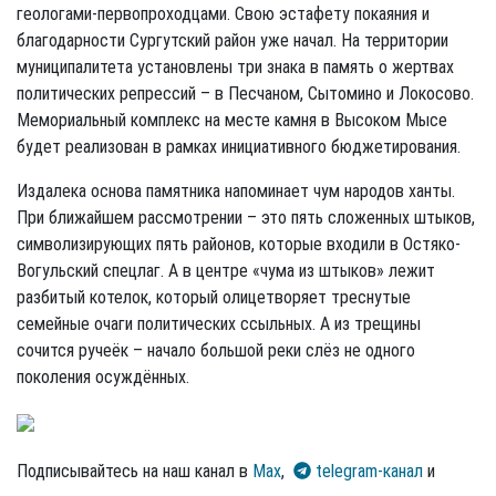
геологами-первопроходцами. Свою эстафету покаяния и
благодарности Сургутский район уже начал. На территории
муниципалитета установлены три знака в память о жертвах
политических репрессий – в Песчаном, Сытомино и Локосово.
Мемориальный комплекс на месте камня в Высоком Мысе
будет реализован в рамках инициативного бюджетирования.
Издалека основа памятника напоминает чум народов ханты.
При ближайшем рассмотрении – это пять сложенных штыков,
символизирующих пять районов, которые входили в Остяко-
Вогульский спецлаг. А в центре «чума из штыков» лежит
разбитый котелок, который олицетворяет треснутые
семейные очаги политических ссыльных. А из трещины
сочится ручеёк – начало большой реки слёз не одного
поколения осуждённых.
Подписывайтесь на наш канал в
Max
,
telegram-канал
и