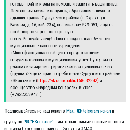
готовы прийти к вам на помощь и защитить ваши права.
Помощь вы можете получить, обратившись лично в
администрацию Сургутского района (г. Сургут, ул.
Бажова, д. 16, каб. 234), по телефону 529-051, задать
свой вопрос через электронную
почту Permyakovaen@admsr.ru, подать жалобу через
муниципальное казённое учреждение
«Многофункциональный центр предоставления
государственных и муниципальных услуг Сургутского
района» или зарегистрироваться в социальных сетях
(группа «Защита прав потребителей Сургутского рай­она»,
«ВКонтакте» (
https://vk.com/public168632842)
и
сообщество «Народный контроль» в Viber
(+79222599431).
Подписывайтесь на наш канал в
Max
,
telegram-канал
и
группу во
"ВКонтакте"
: там только самые важные новости
из жизни Сургутского района, Сургута и ХМАО.