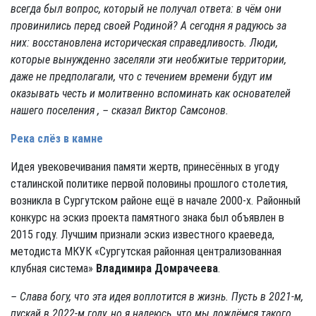
всегда был вопрос, который не получал ответа: в чём они
провинились перед своей Родиной? А сегодня я радуюсь за
них: восстановлена историческая справедливость. Люди,
которые вынужденно заселяли эти необжитые территории,
даже не предполагали, что с течением времени будут им
оказывать честь и молитвенно вспоминать как основателей
нашего поселения , – сказал Виктор Самсонов.
Река слёз в камне
Идея увековечивания памяти жертв, принесённых в угоду
сталинской политике первой половины прошлого столетия,
возникла в Сургутском районе ещё в начале 2000-х. Районный
конкурс на эскиз проекта памятного знака был объявлен в
2015 году. Лучшим признали эскиз известного краеведа,
методиста МКУК «Сургутская районная централизованная
клубная система»
Владимира Домрачеева
.
– Слава богу, что эта идея воплотится в жизнь. Пусть в 2021-м,
пускай в 2022-м году, но я надеюсь, что мы дождёмся такого