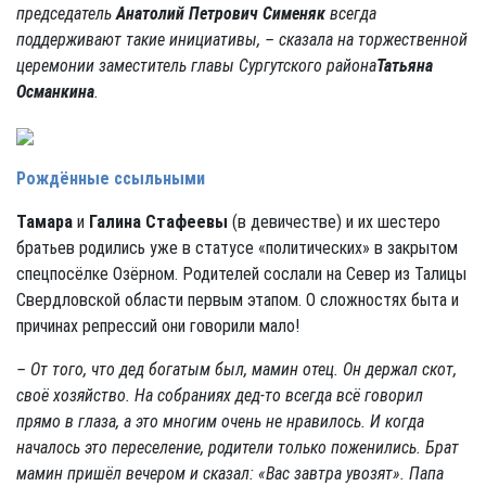
председатель
Анатолий Петрович Сименяк
всегда
поддерживают такие инициативы, –
сказала на торжественной
церемонии заместитель главы Сургутского района
Татьяна
Османкина
.
Рождённые ссыльными
Тамара
и
Галина Стафеевы
(в девичестве) и их шестеро
братьев родились уже в статусе «политических» в закрытом
спецпосёлке Озёрном. Родителей сослали на Север из Талицы
Свердловской области первым этапом. О сложностях быта и
причинах репрессий они говорили мало!
– От того, что дед богатым был, мамин отец. Он держал скот,
своё хозяйство. На собраниях дед-то всегда всё говорил
прямо в глаза, а это многим очень не нравилось. И когда
началось это переселение, родители только поженились. Брат
мамин пришёл вечером и сказал: «Вас завтра увозят». Папа