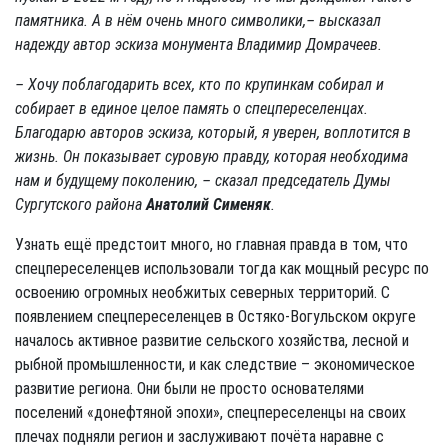
памятника. А в нём очень много символики,– высказал
надежду автор эскиза монумента Владимир Домрачеев.
– Хочу поблагодарить всех, кто по крупинкам собирал и
собирает в единое целое память о спецпереселенцах.
Благодарю авторов эскиза, который, я уверен, воплотится в
жизнь. Он показывает суровую правду, которая необходима
нам и будущему поколению, – сказал председатель Думы
Сургутского района
Анатолий Сименяк
.
Узнать ещё предстоит много, но главная правда в том, что
спецпереселенцев использовали тогда как мощный ресурс по
освоению огромных необжитых северных территорий. С
появлением спецпереселенцев в Остяко-Вогульском округе
началось активное развитие сельского хозяйства, лесной и
рыбной промышленности, и как следствие – экономическое
развитие региона. Они были не просто основателями
поселений «донефтяной эпохи», спецпереселенцы на своих
плечах подняли регион и заслуживают почёта наравне с