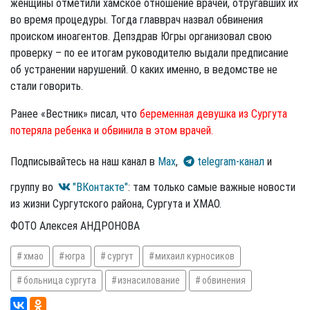
женщины отметили хамское отношение врачей, отругавших их
во время процедуры. Тогда главврач назвал обвинения
происком иноагентов. Депздрав Югры организовал свою
проверку – по ее итогам руководителю выдали предписание
об устранении нарушений. О каких именно, в ведомстве не
стали говорить.
Ранее «Вестник» писал, что
беременная девушка из Сургута
потеряла ребенка и обвинила в этом врачей.
Подписывайтесь на наш канал в
Max
,
telegram-канал
и
группу во
"ВКонтакте"
: там только самые важные новости
из жизни Сургутского района, Сургута и ХМАО.
ФОТО Алексея АНДРОНОВА
хмао
югра
сургут
михаил курносиков
больница сургута
изнасилование
обвинения