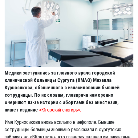
Медики заступились за главного врача городской
клинической больницы Сургута (ХМАО) Михаила
Курносикова, обвиненного в изнасиловании бывшей
сотрудницы. По их словам, главврача намеренно
очерняют из-за истории с абортами без анестезии,
пишет издание
«Югорский снегирь».
Имя Курносикова вновь всплыло в инфополе. Бывшие
сотрудницы больницы анонимно рассказали в сургутских
пабликах во «ВКонтакте», что главврач задавал им пикантные