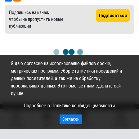
Подпишись на канал,
Подписаться
чтобы не пропустить новые
публикации
Я даю согласие на использование файлов cookie,
метрических программ, сбор статистики посещений и
данных посетителей, а так же на обработку
персональных данных. Это помогает нам сделать сайт
лучше
Подробнее в
Политике конфиденциальности
.
Согласен
Сетевое издание «Вестник Сургутского района» (16+)
ГЛАВНАЯ
ВИДЕО
МЫ НА КАРТЕ
КОНТАКТЫ
Сетевое издание Вестник - Новости Сургутского
©