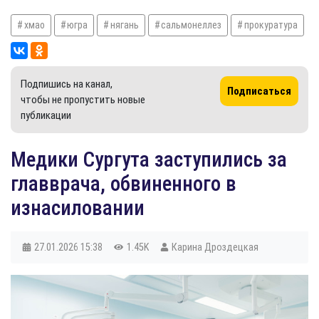
хмао
югра
нягань
сальмонеллез
прокуратура
Подпишись на канал,
Подписаться
чтобы не пропустить новые
публикации
Медики Сургута заступились за
главврача, обвиненного в
изнасиловании
27.01.2026
15:38
1.45K
Карина Дроздецкая