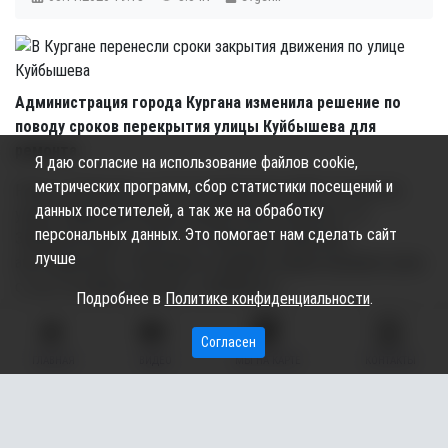
Администрация города Кургана изменила решение по
поводу сроков перекрытия улицы Куйбышева для
ремонта.
Я даю согласие на использование файлов cookie,
метрических программ, сбор статистики посещений и
Ранее сообщалось, что из-за ремонтных работ на участке
данных посетителей, а так же на обработку
улицы Куйбышева между улицей Пролетарской и 1-й
персональных данных. Это помогает нам сделать сайт
Заводской будет полностью запрещено движение
лучше
автотранспорта. Чиновники из администрации называли сроки
с 5 по 19 ноября, передаёт zaoblakami.ru.
Подробнее в
Политике конфиденциальности
.
Из-за этого свои маршруты должны были изменить около
Согласен
двух десятков автобусов. А для пассажиров собирались
ГЛАВНАЯ
ВИДЕО
МЫ НА КАРТЕ
КОНТАКТЫ
обустраивать временные остановочные пункты.
Сотрудники пресс-службы АО «Водный канал» сообщили, что
ремонт дороги перенесли. Новые даты будут озвучены позже.