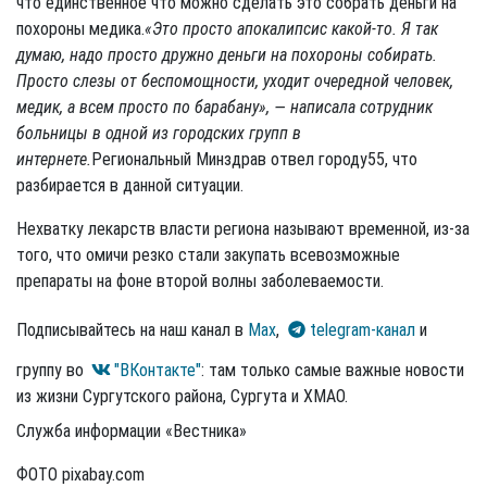
что единственное что можно сделать это собрать деньги на
похороны медика.
«Это просто апокалипсис какой-то. Я так
думаю, надо просто дружно деньги на похороны собирать.
Просто слезы от беспомощности, уходит очередной человек,
медик, а всем просто по барабану», — написала сотрудник
больницы в одной из городских групп в
интернете.
Региональный Минздрав отвел городу55, что
разбирается в данной ситуации.
Нехватку лекарств власти региона называют временной, из-за
того, что омичи резко стали закупать всевозможные
препараты на фоне второй волны заболеваемости.
Подписывайтесь на наш канал в
Max
,
telegram-канал
и
группу во
"ВКонтакте"
: там только самые важные новости
из жизни Сургутского района, Сургута и ХМАО.
Служба информации «Вестника»
ФОТО pixabay.com