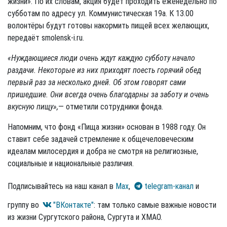
жизни». По их словам, акция будет проходить еженедельно по
субботам по адресу ул. Коммунистическая 19а. К 13.00
волонтёры будут готовы накормить пищей всех желающих,
передаёт smolensk-i.ru.
«Нуждающиеся люди очень ждут каждую субботу начало
раздачи. Некоторые из них приходят поесть горячий обед
первый раз за несколько дней. Об этом говорят сами
пришедшие. Они всегда очень благодарны за заботу и очень
вкусную пищу»,
— отметили сотрудники фонда.
Напомним, что фонд «Пища жизни» основан в 1988 году. Он
ставит себе задачей стремление к общечеловеческим
идеалам милосердия и добра не смотря на религиозные,
социальные и национальные различия.
Подписывайтесь на наш канал в
Max
,
telegram-канал
и
группу во
"ВКонтакте"
: там только самые важные новости
из жизни Сургутского района, Сургута и ХМАО.