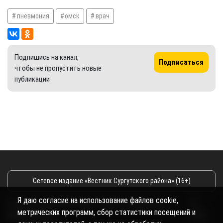
пневмония
омск
врач
Подпишись на канал,
Подписаться
чтобы не пропустить новые
публикации
Сетевое издание «Вестник Сургутского района» (16+)
Я даю согласие на использование файлов cookie,
Сетевое издание Вестник - Новости Сургутского
©
метрических программ, сбор статистики посещений и
района и Югры
2026