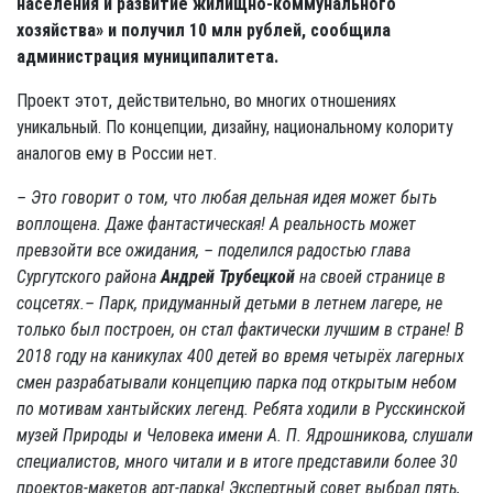
населения и развитие жилищно-коммунального
хозяйства» и получил 10 млн рублей, сообщила
администрация муниципалитета.
Проект этот, действительно, во многих отношениях
уникальный. По концепции, дизайну, национальному колориту
аналогов ему в России нет.
– Это говорит о том, что любая дельная идея может быть
воплощена. Даже фантастическая! А реальность может
превзойти все ожидания, – поделился радостью глава
Сургутского района
Андрей Трубецкой
на своей странице в
соцсетях.
– Парк, придуманный детьми в летнем лагере, не
только был построен, он стал фактически лучшим в стране! В
2018 году на каникулах 400 детей во время четырёх лагерных
смен разрабатывали концепцию парка под открытым небом
по мотивам хантыйских легенд. Ребята ходили в Русскинской
музей Природы и Человека имени А. П. Ядрошникова, слушали
специалистов, много читали и в итоге представили более 30
проектов-макетов арт-парка! Экспертный совет выбрал пять,