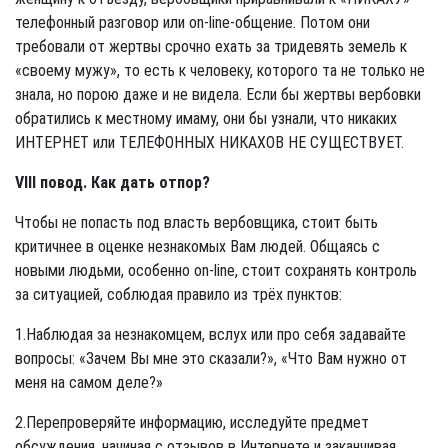
телефонный разговор или on-line-общение. Потом они
требовали от жертвы срочно ехать за тридевять земель к
«своему мужу», то есть к человеку, которого та не только не
знала, но порою даже и не видела. Если бы жертвы вербовки
обратились к местному имаму, они бы узнали, что никаких
ИНТЕРНЕТ или ТЕЛЕФОННЫХ НИКАХОВ НЕ СУЩЕСТВУЕТ.
VIII повод. Как дать отпор?
Чтобы не попасть под власть вербовщика, стоит быть
критичнее в оценке незнакомых Вам людей. Общаясь с
новыми людьми, особенно on-line, стоит сохранять контроль
за ситуацией, соблюдая правило из трёх пунктов:
1.Наблюдая за незнакомцем, вслух или про себя задавайте
вопросы: «Зачем Вы мне это сказали?», «Что Вам нужно от
меня на самом деле?»
2.Перепроверяйте информацию, исследуйте предмет
обсуждения, начи­ная с отзывов в Интернете и заканчивая