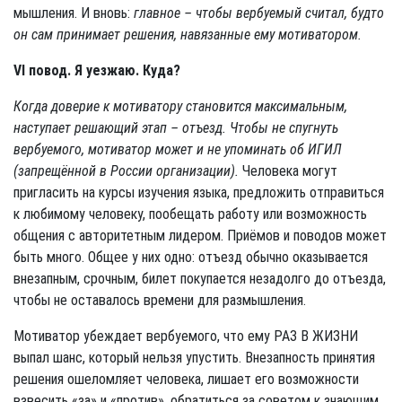
мышления. И вновь:
главное – чтобы вербуемый считал, будто
он сам принимает решения, навязанные ему мотиватором.
VI повод. Я уезжаю. Куда?
Когда доверие к мотиватору становится максимальным,
наступает реша­ющий этап – отъезд. Чтобы не спугнуть
вербуемого, мотиватор может и не упоминать об ИГИЛ
(запрещённой в России организации).
Человека могут
пригласить на курсы изучения языка, предложить отправиться
к любимому человеку, пообещать работу или возможность
общения с авторитетным лидером. Приёмов и поводов может
быть много. Общее у них одно: отъезд обычно оказывается
внезапным, срочным, билет покупается незадолго до отъезда,
чтобы не оставалось времени для размышления.
Мотиватор убеждает вербуемого, что ему РАЗ В ЖИЗНИ
выпал шанс, который нельзя упустить. Внезапность принятия
решения ошеломляет че­ловека, лишает его возможности
взвесить «за» и «против», обратиться за советом к знающим