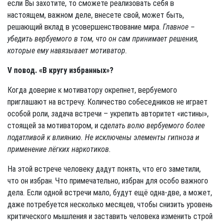
если Вы захотите, то сможете реализовать себя в
настоящем, важном деле, вне­сете свой, может быть,
решающий вклад в усовершенствование мира.
Главное –
убедить вербуемого в том, что он сам принимает решения,
которые ему навязывает мотиватор.
V повод. «В кругу избранных»?
Когда доверие к мотиватору окрепнет, вербуемого
приглашают на встречу. Количество собеседников не играет
особой роли,
з
адача встречи – укрепить авторитет «истины»,
стоящей за мотиватором, и
сделать волю вербуемого более
податливой к влиянию. Не исключены элементы гипноза и
применение лёгких наркотиков.
На этой встрече человеку дадут понять, что его заметили,
что он избран. Что примечательно, избран для особо важного
дела. Если одной встречи мало, будут ещё одна-две, а может,
даже потребуется несколько месяцев, чтобы снизить уровень
критического мышления и заставить человека изменить строй