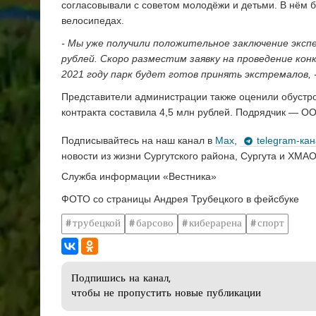
согласовывали с советом молодёжи и детьми. В нём бу
велосипедах.
- Мы уже получили положительное заключение экс
рублей. Скоро разместим заявку на проведение конк
2021 году парк будет готов принять экстремалов, 
Представители администрации также оценили обустро
контракта составила 4,5 млн рублей. Подрядчик —
Подписывайтесь на наш канал в
Max
,
telegram-ка
новости из жизни Сургутского района, Сургута и ХМАО
Служба информации «Вестника»
ФОТО со страницы Андрея Трубецкого в фейсбуке
трубецкой
барсово
киберарена
спорт
Подпишись на канал,
чтобы не пропустить новые публикации