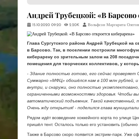
Андрей Трубецкой: «В Барсово
15.10.2020
09:20
2.20K
Вольфсон Маргарита Олегов
Глава Сургутского района Андрей Трубецкой на с
в Барсово. Так, в поселении построили многофу
киберарену со зрительным залом на 208 посадочн
помещения для творческих коллективов, у котор
- Здание полностью готово, его сейчас проверяет
Суммарно «МФЦ» обошёлся нам в 100 млн рублей, и 
внутри, и снаружи, оно полностью укомплектовано
ограниченными возможностями здоровья. Чтобы вы 
автоматический подъемник. Такой качественный, т
Очень жду открытия! - поделился глава муниципал
Рядом идёт возведение хоккейного корта по улице Цен
пришёл тент. Осталось только его установить (обычно 
Также в Барсово скоро появится экстрим-парк. Уже с