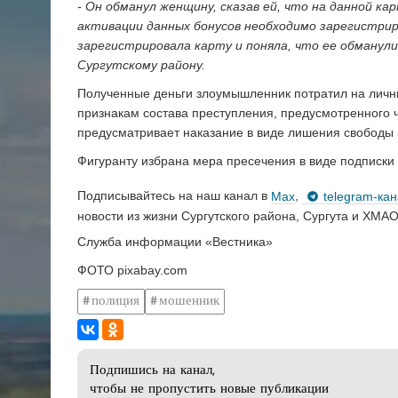
- Он обманул женщину, сказав ей, что на данной ка
активации данных бонусов необходимо зарегистри
зарегистрировала карту и поняла, что ее обманули
Сургутскому району.
Полученные деньги злоумышленник потратил на личн
признакам состава преступления, предусмотренного ч
предусматривает наказание в виде лишения свободы н
Фигуранту избрана мера пресечения в виде подписки
Подписывайтесь на наш канал в
Max
,
telegram-ка
новости из жизни Сургутского района, Сургута и ХМАО
Служба информации «Вестника»
ФОТО pixabay.com
полиция
мошенник
Подпишись на канал,
чтобы не пропустить новые публикации