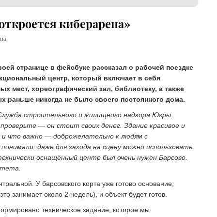
 откроется киберарена»
на
воей странице в фейсбуке рассказал о рабочей поездке
нкциональный центр, который включает в себя
ых мест, хореографический зал, библиотеку, а также
ых раньше никогда не было своего постоянного дома.
 Служба строительного и жилищного надзора Югры.
проверьте — он стоит своих денег. Здание красивое и
, и что важно — доброжелательно к людям с
понимали: даже для захода на сцену можно использовать
ехнически оснащённый центр был очень нужен Барсово.
итета.
тральной. У барсовского корта уже готово основание,
это занимает около 2 недель), и объект будет готов.
формировано техническое задание, которое мы