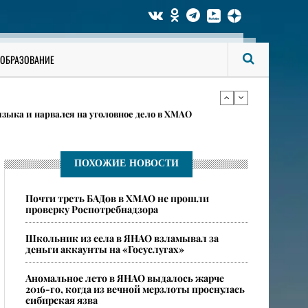
 рыболовного фестиваля в Сургутском районе
ОБРАЗОВАНИЕ
дении в ХМАО
языка и нарвался на уголовное дело в ХМАО
 рыболовного фестиваля в Сургутском районе
ПОХОЖИЕ НОВОСТИ
Почти треть БАДов в ХМАО не прошли
дении в ХМАО
проверку Роспотребнадзора
Школьник из села в ЯНАО взламывал за
деньги аккаунты на «Госуслугах»
​Аномальное лето в ЯНАО выдалось жарче
2016-го, когда из вечной мерзлоты проснулась
сибирская язва