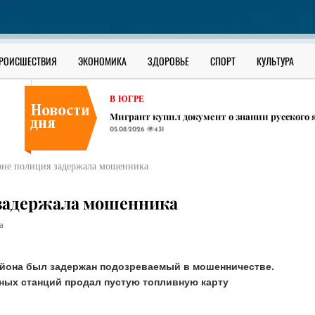
СУРГУТСКИЙ РАЙОН
​Праздничной ухой угостят всех участников
05.08.2026
415
В ЮГРЕ
РОИСШЕСТВИЯ
ЭКОНОМИКА
ЗДОРОВЬЕ
СПОРТ
КУЛЬТУРА
Вахтовик из Башкирии пропал на месторож
05.08.2026
461
В ЮГРЕ
Мигрант купил документ о знании русского 
05.08.2026
431
СУРГУТСКИЙ РАЙОН
​Праздничной ухой угостят всех участников
оне полиция задержала мошенника
05.08.2026
415
В ЮГРЕ
 задержала мошенника
Вахтовик из Башкирии пропал на месторож
05.08.2026
461
а
айона был задержан подозреваемый в мошенничестве.
чных станций продал пустую топливную карту