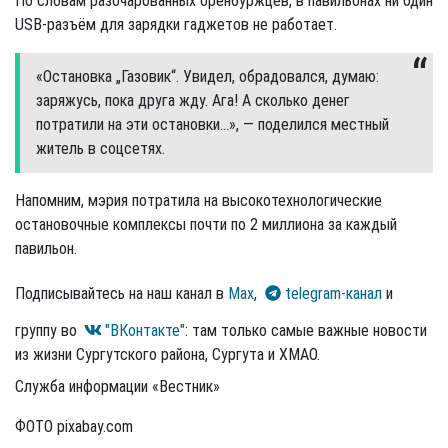
По словам разочарованных оренбуржцев, в павильонах ни один
USB-разъём для зарядки гаджетов не работает.
«Остановка „Газовик“. Увидел, обрадовался, думаю:
заряжусь, пока друга жду. Ага! А сколько денег
потратили на эти остановки...», — поделился местный
житель в соцсетях.
Напомним, мэрия потратила на высокотехнологические
остановочные комплексы почти по 2 миллиона за каждый
павильон.
Подписывайтесь на наш канал в
Max
,
telegram-канал
и
группу во
"ВКонтакте"
: там только самые важные новости
из жизни Сургутского района, Сургута и ХМАО.
Служба информации «Вестник»
ФОТО pixabay.com