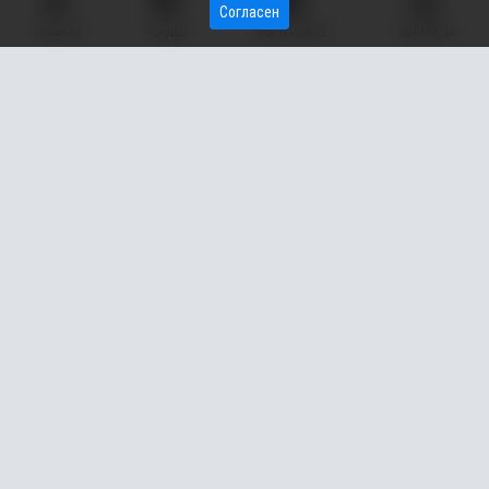
Согласен
Ещё в трёх судах города в этот же день было оштрафовано
ГЛАВНАЯ
ВИДЕО
МЫ НА КАРТЕ
КОНТАКТЫ
13 нарушителей, 12 человек получили предупреждения.
Подписывайтесь на наш канал в
Max
,
telegram-канал
и
группу во
"ВКонтакте"
: там только самые важные новости
из жизни Сургутского района, Сургута и ХМАО.
Служба информации «Вестника»
Фото pixabay.com
маски
штраф
саратов
Подпишись на канал,
Подписаться
чтобы не пропустить новые
публикации