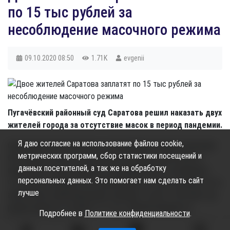
по 15 тыс рублей за
несоблюдение масочного режима
09.10.2020
08:50
1.71K
evgenii
Пугачёвский районный суд Саратова решил наказать двух
жителей города за отсутствие масок в период пандемии.
Я даю согласие на использование файлов cookie,
Саратовцы были замечены сотрудниками полиции в магазине
метрических программ, сбор статистики посещений и
без лицевых масок, на них были составлены протокола о
данных посетителей, а так же на обработку
нарушении. В ходе судебного заседания было установлено,
персональных данных. Это помогает нам сделать сайт
что данные граждане уже привлекались к ответственности за
лучше
аналогичные правонарушения, передаёт vzsar.ru. Поэтому суд
решил выписать штраф по 15 тыс. рублей каждому за
Подробнее в
Политике конфиденциальности
.
повторное нарушение.