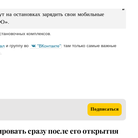
ут на остановках зарядить свои мобильные
ФО».
остановочных комплексов.
нал
и группу во
"ВКонтакте"
: там только самые важные
.
Подписаться
ровать сразу после его открытия