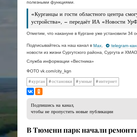
полезными функциями.
«Курганцы и гости областного центра смог
устройства», — передаёт ИА «Новости Ур
Отметим, что накануне в Кургане уже установили 34 
Подписывайтесь на наш канал в
Max
,
telegram-ка
новости из жизни Сургутского района, Сургута и ХМАО
Служба информации «Вестника»
ФОТО vk.com/city_kgn
курган
остановки
умные
интернет
Подпишись на канал,
чтобы не пропустить новые публикации
В Тюмени парк начали ремонти