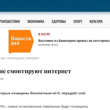
В ЮГРЕ
Мигрант купил документ о знании русского 
05.08.2026
397
В ЮГРЕ
РОИСШЕСТВИЯ
ЭКОНОМИКА
ЗДОРОВЬЕ
СПОРТ
КУЛЬТУРА
​700 тысяч на руки: югорчанам предлагают в
05.08.2026
500
В ЮГРЕ
Вахтовик из Башкирии пропал на месторож
05.08.2026
424
В ЮГРЕ
Мигрант купил документ о знании русского 
гане смонтируют интернет
05.08.2026
397
В ЮГРЕ
ане смонтируют интернет
​700 тысяч на руки: югорчанам предлагают в
05.08.2026
500
вна
орые оснащены бесплатным wi-fi, передаёт ural-
ФО», новые остановочные павильоны будут оснащены