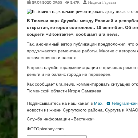
29.09.2020
09:55
2.47K
Нафиса Гараева
В Тюмени парк Дружбы между Россией и республи
открытия, которое состоялось 19 сентября. Об 
соцсети «ВКонтакте», сообщает ura.news.
Так, анонимный автор публикации предположил, что от
продолжаются ремонтные работы. Многие с автором с
некачественно и наспех.
В пресс-службе горадминистрации о причинах ремонта 
деньги и на баланс города не переведён.
Как сообщает ura.news, комментировать ситуацию отк
Тюменской области Игоря Самкаева.
Подписывайтесь на наш канал в
Max
,
telegram-ка
новости из жизни Сургутского района, Сургута и ХМАО
Служба информации «Вестника»
ФОТОpixabay.com