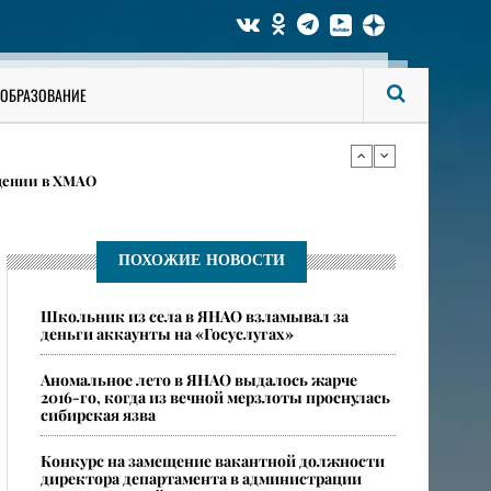
языка и нарвался на уголовное дело в ХМАО
ОБРАЗОВАНИЕ
ахтовую работу на складе в Москве
дении в ХМАО
языка и нарвался на уголовное дело в ХМАО
ПОХОЖИЕ НОВОСТИ
Школьник из села в ЯНАО взламывал за
ахтовую работу на складе в Москве
деньги аккаунты на «Госуслугах»
​Аномальное лето в ЯНАО выдалось жарче
2016-го, когда из вечной мерзлоты проснулась
сибирская язва
Конкурс на замещение вакантной должности
директора департамента в администрации