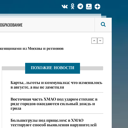
а: дайджест новостей Сургутского района
ОБРАЗОВАНИЕ
атов, мэров и читателей из Сургутского района
 женщинами из Москвы и регионов
а: дайджест новостей Сургутского района
ПОХОЖИЕ НОВОСТИ
Карты, льготы и коммуналка: что изменилось
атов, мэров и читателей из Сургутского района
в августе, а вы не заметили
​Восточная часть ХМАО под ударом стихии: в
ряде городов ожидаются сильный дождь и
гроза
​Большегрузы под прицелом: в ХМАО
тестируют способ выявления нарушителей