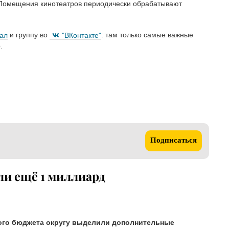
 Помещения кинотеатров периодически обрабатывают
нал
и группу во
"ВКонтакте"
: там только самые важные
.
Подписаться
и ещё 1 миллиард
ого бюджета округу выделили дополнительные