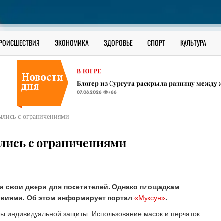
СУРГУТСКИЙ РАЙОН
От открытия в нефтянке до лучшего асфальт
07.08.2026
455
СУРГУТСКИЙ РАЙОН
РОИСШЕСТВИЯ
ЭКОНОМИКА
ЗДОРОВЬЕ
СПОРТ
КУЛЬТУРА
Кабачковый бум! Готовим по рецептам депут
07.08.2026
475
В ЮГРЕ
Блогер из Сургута раскрыла разницу между
07.08.2026
466
СУРГУТСКИЙ РАЙОН
От открытия в нефтянке до лучшего асфальт
ылись с ограничениями
07.08.2026
455
СУРГУТСКИЙ РАЙОН
лись с ограничениями
Кабачковый бум! Готовим по рецептам депут
07.08.2026
475
и свои двери для посетителей. Однако площадкам
овиями. Об этом информирует портал
«Муксун»
.
ы индивидуальной защиты. Использование масок и перчаток