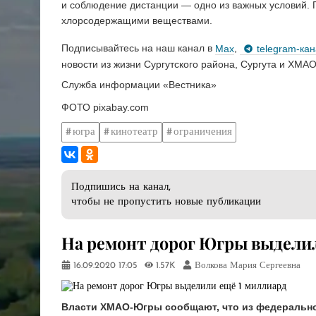
и соблюдение дистанции — одно из важных условий.
хлорсодержащими веществами.
Подписывайтесь на наш канал в
Max
,
telegram-ка
новости из жизни Сургутского района, Сургута и ХМАО
Служба информации «Вестника»
ФОТО pixabay.com
югра
кинотеатр
ограничения
Подпишись на канал,
чтобы не пропустить новые публикации
На ремонт дорог Югры выделил
16.09.2020
17:05
1.57K
Волкова Мария Сергеевна
Власти ХМАО-Югры сообщают, что из федеральн