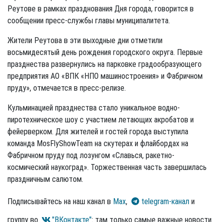
Реутове в рамках празднования Дня города, говорится в
сообщении пресс-службы главы муниципалитета.
Жители Реутова в эти выходные дни отметили
восьмидесятый день рождения городского округа. Первые
празднества развернулись на парковке градообразующего
предприятия АО «ВПК «НПО машиностроения» и Фабричном
пруду», отмечается в пресс-релизе.
Кульминацией празднества стало уникальное водно-
пиротехническое шоу с участием летающих акробатов и
фейерверком. Для жителей и гостей города выступила
команда MosFlyShowTeam на скутерах и флайбордах на
Фабричном пруду под лозунгом «Славься, ракетно-
космический наукоград». Торжественная часть завершилась
праздничным салютом.
Подписывайтесь на наш канал в
Max
,
telegram-канал
и
группу во
"ВКонтакте"
: там только самые важные новости