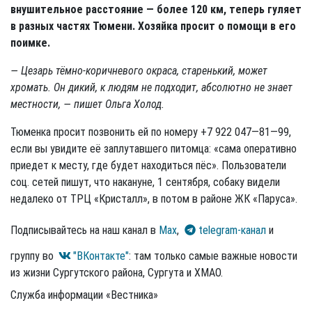
внушительное расстояние — более 120 км, теперь гуляет
в разных частях Тюмени. Хозяйка просит о помощи в его
поимке.
— Цезарь тёмно-коричневого окраса, старенький, может
хромать. Он дикий, к людям не подходит, абсолютно не знает
местности, — пишет Ольга Холод.
Тюменка просит позвонить ей по номеру +7 922 047—81—99,
если вы увидите её заплутавшего питомца: «сама оперативно
приедет к месту, где будет находиться пёс». Пользователи
соц. сетей пишут, что накануне, 1 сентября, собаку видели
недалеко от ТРЦ «Кристалл», в потом в районе ЖК «Паруса».
Подписывайтесь на наш канал в
Max
,
telegram-канал
и
группу во
"ВКонтакте"
: там только самые важные новости
из жизни Сургутского района, Сургута и ХМАО.
Служба информации «Вестника»