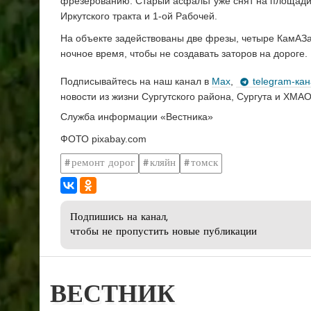
фрезерованию. Старый асфальт уже снят на площади 
Иркутского тракта и 1-ой Рабочей.
На объекте задействованы две фрезы, четыре КамАЗа,
ночное время, чтобы не создавать заторов на дороге.
Подписывайтесь на наш канал в
Max
,
telegram-ка
новости из жизни Сургутского района, Сургута и ХМАО
Служба информации «Вестника»
ФОТО pixabay.com
ремонт дорог
кляйн
томск
Подпишись на канал,
чтобы не пропустить новые публикации
ВЕСТНИК