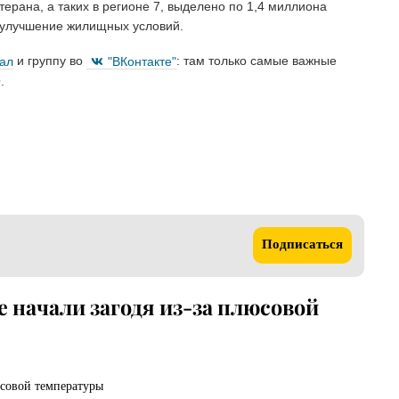
ерана, а таких в регионе 7, выделено по 1,4 миллиона
а улучшение жилищных условий.
нал
и группу во
"ВКонтакте"
: там только самые важные
.
Подписаться
 начали загодя из-за плюсовой