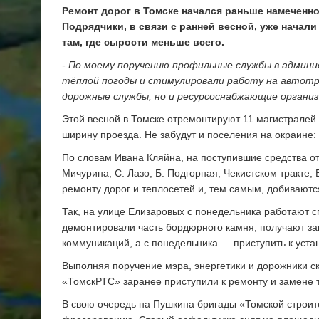
Ремонт дорог в Томске начался раньше намеченно
Подрядчики, в связи с ранней весной, уже начал
там, где сырости меньше всего.
- По моему поручению профильные службы в админ
тёплой погоды и стимулировали работу на автотра
дорожные службы, но и ресурсоснабжающие организ
Этой весной в Томске отремонтируют 11 магистралей
ширину проезда. Не забудут и поселения на окраине:
По словам Ивана Кляйна, на поступившие средства о
Мичурина, С. Лазо, Б. Подгорная, Чекистском тракте
ремонту дорог и теплосетей и, тем самым, добиваются
Так, на улице Елизаровых с понедельника работают 
демонтировали часть бордюрного камня, получают з
коммуникаций, а с понедельника — приступить к уста
Выполняя поручение мэра, энергетики и дорожники с
«ТомскРТС» заранее приступили к ремонту и замене 
В свою очередь на Пушкина бригады «Томской строите