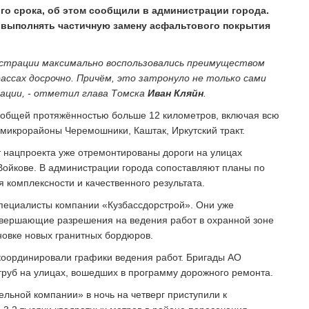
го срока, об этом сообщили в администрации города.
и выполнять частичную замену асфальтового покрытия
истрации максимально воспользовались преимуществом
ссах досрочно. Причём, это затронуло не только сами
ации, - отметил глава Томска
Иван Кляйн
.
 общей протяжённостью больше 12 километров, включая всю
 микрорайоны Черемошники, Каштак, Иркутский тракт.
т нацпроекта уже отремонтированы дороги на улицах
, Войкове. В администрации города сопоставляют планы по
 комплексности и качественного результата.
специалисты компании «Кузбассдорстрой». Они уже
авершающие разрешения на ведения работ в охранной зоне
новке новых гранитных бордюров.
координировали графики ведения работ. Бригады АО
труб на улицах, вошедших в программу дорожного ремонта.
льной компании» в ночь на четверг приступили к