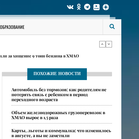
 ИП наживаются на школьниках ХМАО, и что за это
ОБРАЗОВАНИЕ
овится эпицентром масштабной стройки
или за хищение 9 тонн бензина в ХМАО
ПОХОЖИЕ НОВОСТИ
 ИП наживаются на школьниках ХМАО, и что за это
​Автомобиль без тормозов: как родителям не
потерять связь с ребенком в период
переходного возраста
овится эпицентром масштабной стройки
​Объем железнодорожных грузоперевозок в
ХМАО вырос в 1,5 раза
Карты, льготы и коммуналка: что изменилось
в августе, а вы не заметили