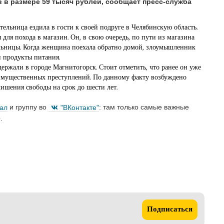
 в размере 59 тысяч рублей, сообщает пресс-служба
тельница ездила в гости к своей подруге в Челябинскую область.
для похода в магазин. Он, в свою очередь, по пути из магазина
ельницы. Когда женщина поехала обратно домой, злоумышленник
и продукты питания.
ржали в городе Магнитогорск. Стоит отметить, что ранее он уже
 имущественных преступлений. По данному факту возбуждено
лишения свободы на срок до шести лет.
нал
и группу во
"ВКонтакте"
: там только самые важные
.
Подписаться