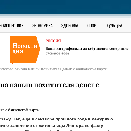
В ЮГРЕ
В Сургутском районе ищут утонувшего в О
07.08.2026
286
РОССИЯ
РОИСШЕСТВИЯ
ЭКОНОМИКА
ЗДОРОВЬЕ
СПОРТ
КУЛЬТУРА
В соседних ХМАО регионах начали появлять
07.08.2026
356
РОССИЯ
Банк оштрафовали за 1263 звонка северянке
07.08.2026
322
В ЮГРЕ
В Сургутском районе ищут утонувшего в О
утского района нашли похитителя денег с банковской карты
07.08.2026
286
РОССИЯ
на нашли похитителя денег с
В соседних ХМАО регионах начали появлять
07.08.2026
356
ажу. Так, ещё в сентябре прошлого года в дежурную
пило заявление от жительницы Лянтора по факту