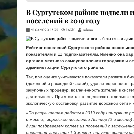
В Сургутском районе подвели 
поселений в 2019 году
21.04.2020
13:35
1.63K
admin
Рейтинг поселений Сургутского района основывае
показателям и 11 подпоказателям. Именно она х
органов местного самоуправления городских и с
администрации Сургутского района.
Так, при оценке учитываются показатели развития би
(доходной и расходной частей), удовлетворенность г
закупочных процедур, вовлеченность жителей в систе
деятельность. При этом также оценивают отдельные э
экологическую обстановку, развитие дорожной сети 
«
По результатам работы в 2019 году наилучших ре
е место), городское поселение Лянтор (2-е место) 
души поздравляем коллег из поселений с заслужен
поселения, занявшие 1-3 места, получат гранты 