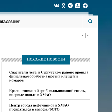
би мужчину
ОБРАЗОВАНИЕ
ся опасные ядовитые пауки
би мужчину
ПОХОЖИЕ НОВОСТИ
Спасители лета: в Сургутском районе прошла
ся опасные ядовитые пауки
финальная обработка против клещей и
комаров
​Краснокнижный гриб, вызывающий гниль,
впервые нашли в ХМАО
Центр города нефтяников в ХМАО
превратился в водоем. ФОТО