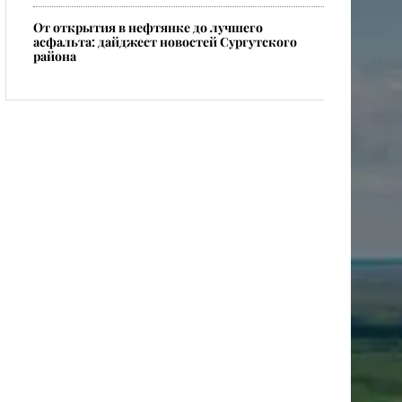
От открытия в нефтянке до лучшего
асфальта: дайджест новостей Сургутского
района