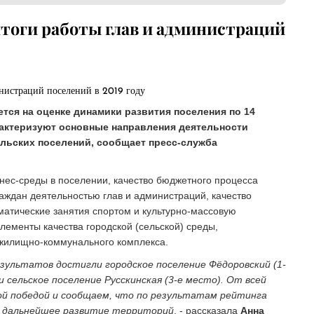
итоги работы глав и администраций
тся на оценке динамики развития поселения по 14
арактеризуют основные направления деятельности
ельских поселений, сообщает пресс-служба
знес-среды в поселении, качество бюджетного процесса
раждан деятельностью глав и администраций, качество
матические занятия спортом и культурно-массовую
лементы качества городской (сельской) среды,
и жилищно-коммунального комплекса.
зультатов достигли городское поселение Фёдоровский (1-
и сельское поселение Русскинская (3-е место). От всей
ной победой и сообщаем, что по результатам рейтинга
на дальнейшее развитие территорий
, - рассказала
Анна