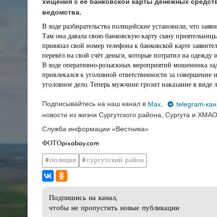
хищения с её банковской карты денежных средств
ведомства.
В ходе разбирательства полицейские установили, что заяви
Там она давала свою банковскую карту сыну приятельницы 
привязал свой номер телефона к банковской карте заявит
перевёл на свой счёт деньги, которые потратил на одежду 
В ходе оперативно-розыскных мероприятий мошенника заде
привлекался к уголовной ответственности за совершение
уголовное дело. Теперь мужчине грозит наказание в виде 
Подписывайтесь на наш канал в
Max
,
telegram-ка
новости из жизни Сургутского района, Сургута и ХМАО
Служба информации «Вестника»
ФОТОpixabay.com
полиция
сургутский район
Подпишись на канал,
чтобы не пропустить новые публикации