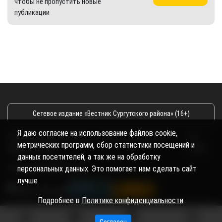
чтобы не пропустить новые
публикации
Сетевое издание «Вестник Сургутского района» (16+)
Я даю согласие на использование файлов cookie,
Сетевое издание Вестник - Новости Сургутского
©
метрических программ, сбор статистики посещений и
района и Югры
2026
данных посетителей, а так же на обработку
Copyright © 2018- 2026
персональных данных. Это помогает нам сделать сайт
лучше
Подробнее в
Политике конфиденциальности
.