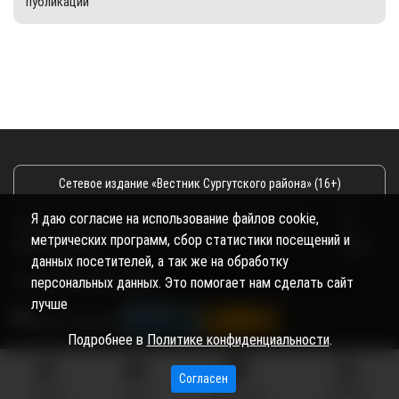
публикации
Сетевое издание «Вестник Сургутского района» (16+)
Я даю согласие на использование файлов cookie,
Сетевое издание Вестник - Новости Сургутского
©
метрических программ, сбор статистики посещений и
района и Югры
2026
данных посетителей, а так же на обработку
Copyright © 2018- 2026
персональных данных. Это помогает нам сделать сайт
лучше
Подробнее в
Политике конфиденциальности
.
Согласен
ГЛАВНАЯ
ВИДЕО
МЫ НА КАРТЕ
КОНТАКТЫ