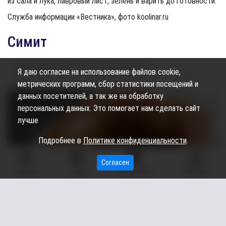
из сала и лука, лавровый лист, зелень и варить до готовности.
Служба информации «Вестника», фото koolinar.ru
Симит
08.12.2020
18:21
812
Юлия Май
Я даю согласие на использование файлов cookie,
метрических программ, сбор статистики посещений и
данных посетителей, а так же на обработку
персональных данных. Это помогает нам сделать сайт
лучше
Подробнее в
Политике конфиденциальности
.
Согласен
ГЛАВНАЯ
ВИДЕО
МЫ НА КАРТЕ
КОНТАКТЫ