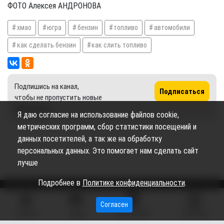
ФОТО Алексея АНДРОНОВА
хмао
югра
бензин
топливо
автомобили
как сделать бензин
как слить топливо
Подпишись на канал,
Подписаться
чтобы не пропустить новые
публикации
Я даю согласие на использование файлов cookie,
метрических программ, сбор статистики посещений и
данных посетителей, а так же на обработку
персональных данных. Это помогает нам сделать сайт
лучше
Подробнее в
Политике конфиденциальности
.
Согласен
Сетевое издание «Вестник Сургутского района» (16+)
ГЛАВНАЯ
ВИДЕО
МЫ НА КАРТЕ
КОНТАКТЫ