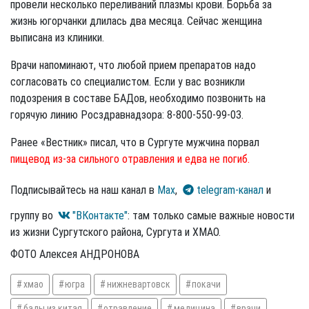
провели несколько переливаний плазмы крови. Борьба за
жизнь югорчанки длилась два месяца. Сейчас женщина
выписана из клиники.
Врачи напоминают, что любой прием препаратов надо
согласовать со специалистом. Если у вас возникли
подозрения в составе БАДов, необходимо позвонить на
горячую линию Росздравнадзора: 8-800-550-99-03.
Ранее «Вестник» писал, что в Сургуте мужчина порвал
пищевод из-за сильного отравления и едва не погиб.
Подписывайтесь на наш канал в
Max
,
telegram-канал
и
группу во
"ВКонтакте"
: там только самые важные новости
из жизни Сургутского района, Сургута и ХМАО.
ФОТО Алексея АНДРОНОВА
хмао
югра
нижневартовск
покачи
бады из китая
отравление
медицина
врачи