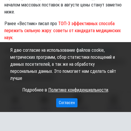
началом массовых поставок в августе цены станут заметно
ниже.
Ранее «Вестник» писал про
ТОП-3 эффективных способа
пережить сильную жару: советы от кандидата медицинских
наук.
Я даю согласие на использование файлов cookie,
Подписывайтесь на наш канал в
Max
,
telegram-канал
и
метрических программ, сбор статистики посещений и
группу во
"ВКонтакте"
: там только самые важные новости
данных посетителей, а так же на обработку
из жизни Сургутского района, Сургута и ХМАО.
персональных данных. Это помогает нам сделать сайт
ФОТО Марины ХВАЛЕВОЙ
лучше
Подробнее в
Политике конфиденциальности
.
югра
лето
арбузы
ягоды
фрукты
Согласен
ГЛАВНАЯ
ВИДЕО
МЫ НА КАРТЕ
КОНТАКТЫ
Подпишись на канал,
Подписаться
чтобы не пропустить новые
публикации