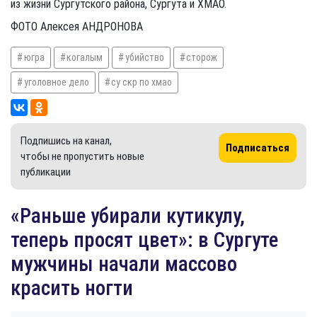
из жизни Сургутского района, Сургута и ХМАО.
ФОТО Алексея АНДРОНОВА
югра
когалым
убийство
сторож
уголовное дело
су скр по хмао
Подпишись на канал,
Подписаться
чтобы не пропустить новые
публикации
«Раньше убирали кутикулу,
теперь просят цвет»: в Сургуте
мужчины начали массово
красить ногти