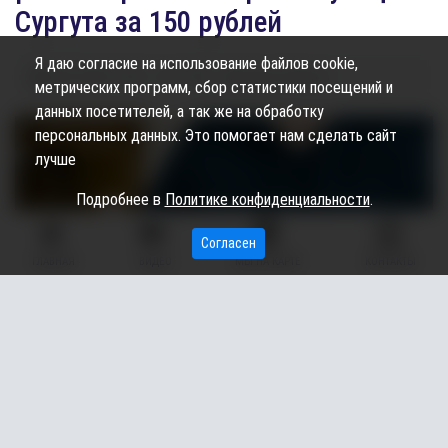
Сургута за 150 рублей
Я даю согласие на использование файлов cookie,
08.07.2026
14:50
1.43K
Элина Гайсина
метрических программ, сбор статистики посещений и
данных посетителей, а так же на обработку
персональных данных. Это помогает нам сделать сайт
лучше
Подробнее в
Политике конфиденциальности
.
Согласен
ГЛАВНАЯ
ВИДЕО
МЫ НА КАРТЕ
КОНТАКТЫ
В Сургуте (ХМАО) полицейские задержали 34-летнего
жителя Екатеринбурга, который наносил на стены домов