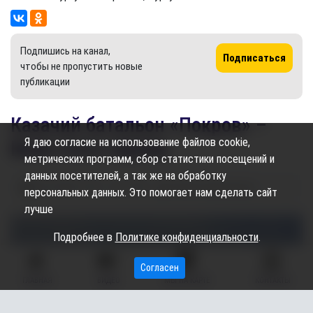
Подпишись на канал,
Подписаться
чтобы не пропустить новые
публикации
Казачий батальон «Покров» –
Я даю согласие на использование файлов cookie,
Воля стать героем
метрических программ, сбор статистики посещений и
данных посетителей, а так же на обработку
06.07.2026
13:05
1.05K
Служба информации
персональных данных. Это помогает нам сделать сайт
лучше
Подробнее в
Политике конфиденциальности
.
Согласен
ГЛАВНАЯ
ВИДЕО
МЫ НА КАРТЕ
КОНТАКТЫ