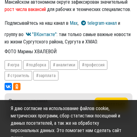
Мансийском автономном округе зафиксирован значительный
рост числа вакансий
для рабочих и технических специалистов.
Подписывайтесь на наш канал в
Max
,
telegram-канал
и
группу во
"ВКонтакте"
: там только самые важные новости
из жизни Сургутского района, Сургута и ХМАО.
ФОТО Марины ХВАЛЕВОЙ
югра
подборка
аналитики
профессия
строитель
зарплата
Подпишись на канал,
Подписаться
чтобы не пропустить новые
Я даю согласие на использование файлов cookie,
публикации
метрических программ, сбор статистики посещений и
данных посетителей, а так же на обработку
персональных данных. Это помогает нам сделать сайт