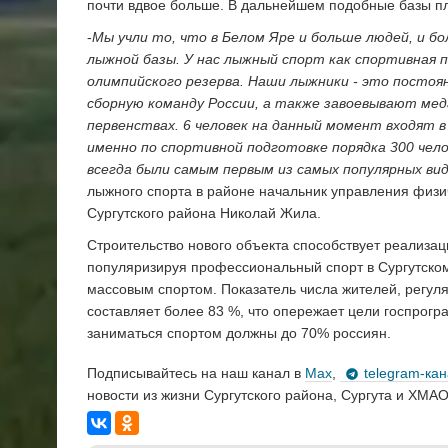
почти вдвое больше. В дальнейшем подобные базы пл
-
Мы учли то, что в Белом Яре и больше людей, и б
лыжной базы. У нас лыжный спорт как спортивная 
олимпийского резерва. Наши лыжники - это постоя
сборную команду России, а также завоевывают мед
первенствах. 6 человек на данный момент входят 
именно по спортивной подготовке порядка 300 чело
всегда были самым первым из самых популярных ви
лыжного спорта в районе начальник управления физи
Сургутского района Николай Жила.
Строительство нового объекта способствует реализац
популяризируя профессиональный спорт в Сургутском
массовым спортом. Показатель числа жителей, регул
составляет более 83 %, что опережает цели госпрогра
заниматься спортом должны до 70% россиян.
Подписывайтесь на наш канал в
Max
,
telegram-ка
новости из жизни Сургутского района, Сургута и ХМАО