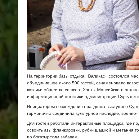
На территории базы отдыха «Валикас» состоялся мас
объединившее около 500 гостей, ознаменовало возр
казачьи общества со всего Ханты-Мансийского автоно
информационной политики администрации Сургутског
Инициатором возрождения праздника выступило Сург
гармонично соединила культурное наследие, военно-п
Для гостей работали интерактивные площадки, где п
освоить азы фланкировки, рубки шашкой и метания т
по богатырским забавам.