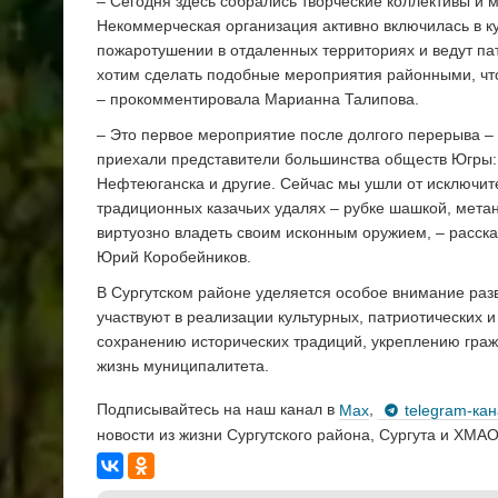
– Сегодня здесь собрались творческие коллективы и 
Некоммерческая организация активно включилась в к
пожаротушении в отдаленных территориях и ведут па
хотим сделать подобные мероприятия районными, чтоб
– прокомментировала Марианна Талипова.
– Это первое мероприятие после долгого перерыва – м
приехали представители большинства обществ Югры: 
Нефтеюганска и другие. Сейчас мы ушли от исключи
традиционных казачьих удалях – рубке шашкой, метан
виртуозно владеть своим исконным оружием, – расска
Юрий Коробейников.
В Сургутском районе уделяется особое внимание раз
участвуют в реализации культурных, патриотических 
сохранению исторических традиций, укреплению граж
жизнь муниципалитета.
Подписывайтесь на наш канал в
Max
,
telegram-ка
новости из жизни Сургутского района, Сургута и ХМАО