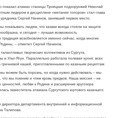
о показал атаман станицы Троицкая подхорунжий Николай
ютным лидером в дисциплине «метание топоров» стал глава
о урядника Сергей Начинов, занявший первое место.
аны показывать людям, что казаки всегда стояли на защите
знообразна, и сегодня – лучшая возможность
 традиция возобновляется именно сейчас, когда многие
Родины, – отметил Сергей Начинов.
алантливых творческих коллективов из Сургута,
вы и Ульт-Ягун. Параллельно работала полевая кухня: всех
гречневой кашей, приготовленными по казачьим рецептам.
 мы можем быть порознь, но когда нужно действовать – мы
м, что мы помним и чтим кровь предков. Наша миссия – не
х ценностей, любви к Родине и расширение кругозора
лась заместитель атамана Сургутского юртового казачьего
 директора департамента внутренней и информационной
на Талипова.