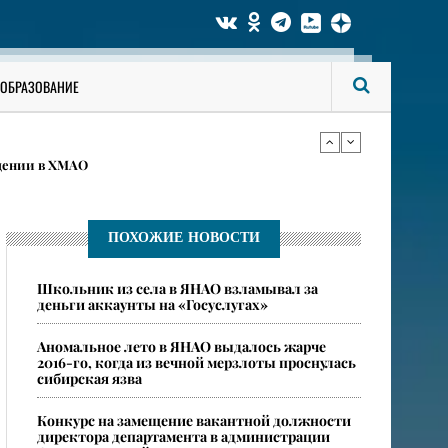
языка и нарвался на уголовное дело в ХМАО
ОБРАЗОВАНИЕ
ахтовую работу на складе в Москве
дении в ХМАО
языка и нарвался на уголовное дело в ХМАО
ПОХОЖИЕ НОВОСТИ
Школьник из села в ЯНАО взламывал за
ахтовую работу на складе в Москве
деньги аккаунты на «Госуслугах»
​Аномальное лето в ЯНАО выдалось жарче
2016-го, когда из вечной мерзлоты проснулась
сибирская язва
Конкурс на замещение вакантной должности
директора департамента в администрации