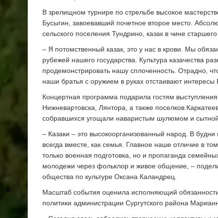
В зрелищном турнире по стрельбе высокое мастерств
Бусыгин, завоевавший почетное второе место. Абсол
сельского поселения Тундрино, казак в чине старшег
– Я потомственный казак, это у нас в крови. Мы обяз
рубежей нашего государства. Культура казачества ра
продемонстрировать нашу сплоченность. Отрадно, что
наши братья с оружием в руках отстаивают интересы 
Концертная программа подарила гостям выступления т
Нижневартовска, Лянтора, а также поселков Каркатее
собравшихся угощали наваристым шулюмом и сытной 
– Казаки – это высокоорганизованный народ. В будни
всегда вместе, как семья. Главное наше отличие в то
только военная подготовка, но и пропаганда семейны
молодежи через фольклор и живое общение, – подели
общества по культуре Оксана Каландрец.
Масштаб события оценила исполняющий обязанности
политики администрации Сургутского района Мариан