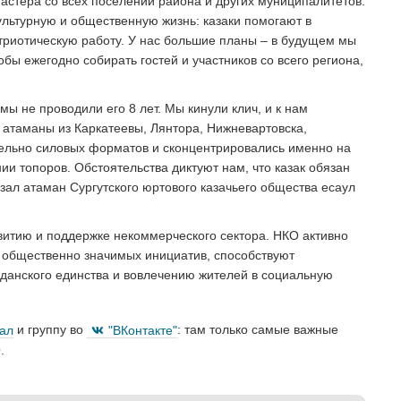
мастера со всех поселений района и других муниципалитетов.
ультурную и общественную жизнь: казаки помогают в
триотическую работу. У нас большие планы – в будущем мы
ы ежегодно собирать гостей и участников со всего региона,
ы не проводили его 8 лет. Мы кинули клич, и к нам
атаманы из Каркатеевы, Лянтора, Нижневартовска,
тельно силовых форматов и сконцентрировались именно на
ии топоров. Обстоятельства диктуют нам, что казак обязан
зал атаман Сургутского юртового казачьего общества есаул
витию и поддержке некоммерческого сектора. НКО активно
и общественно значимых инициатив, способствуют
данского единства и вовлечению жителей в социальную
нал
и группу во
"ВКонтакте"
: там только самые важные
.