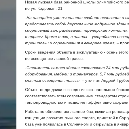
Новая лыжная база районной школы олимпийского ре
по ул. Кедровая, 21.
-
На площадке уже выполнено свайное основание и с
представлять собой двухэтажное модульное здание
спортивный зал, раздевалки, тренерские комнаты, 
террасы. Кроме того, в планах – устройство осве
тренировки и соревнования в вечернее время
, – пр
Сроки введения объекта в эксплуатацию - осень этог
по освещению лыжной трассы.
-
Стоимость самого здания составляет 24 млн рубл
оборудования, мебели и тренажеров, 5,7 млн рубл
монтаж освещения трассы
, – уточнил Андрей Трубе
Объект подрядчики возводят из сип-панельных блоков
соответствовать всем современным стандартам строит
теплопроводностью и позволяет эффективно сохранят
Работа по обновлению лыжных баз, включая реновацию
концепции развития лыжного спорта, принятой в Сур
база уже появилась в Солнечном и открылась в январе