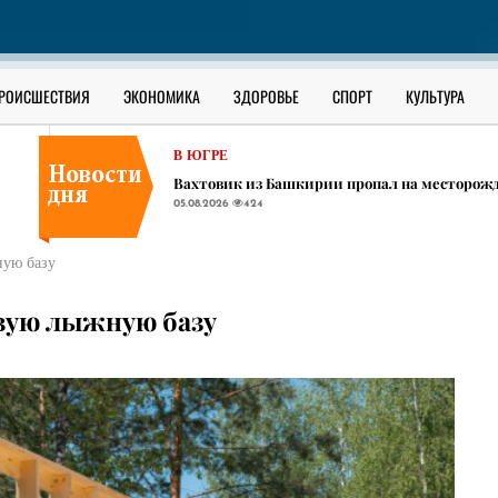
В ЮГРЕ
Мигрант купил документ о знании русского 
05.08.2026
397
В ЮГРЕ
РОИСШЕСТВИЯ
ЭКОНОМИКА
ЗДОРОВЬЕ
СПОРТ
КУЛЬТУРА
​700 тысяч на руки: югорчанам предлагают в
05.08.2026
500
В ЮГРЕ
Вахтовик из Башкирии пропал на месторож
05.08.2026
424
В ЮГРЕ
Мигрант купил документ о знании русского 
ную базу
05.08.2026
397
В ЮГРЕ
овую лыжную базу
​700 тысяч на руки: югорчанам предлагают в
05.08.2026
500