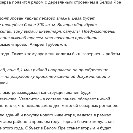
зерва появится рядом с деревянным строением в Белом Яре
монтирован каркас первого этажа. База будет
 площадью более 300 кв. м. Внутри оборудуют
склад, зону выдачи инвентаря, санузлы. Предусмотрены
щения лыжной трассы, что позволит проводить
окомментировал Андрей Трубецкой.
о года. Также к тому времени должны быть завершены работы
ей, еще 5,1 млн рублей направлено на приобретение
ей – на разработку проектно-сметной документации и
цкой.
. Быстровозводимая конструкция здания будет
ельства. Утеплитель в составе панели обладает низкой
ь тепло, что немаловажно для жителей северных регионов.
 зданий и покупку нового инвентаря, ведется в рамках
гутском районе в прошлом году. Первая блочно-модульная
 этого года. Объект в Белом Яре станет вторым и будет