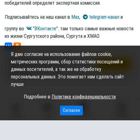
победителей определит экспертная комиссия.
Подписывайтесь на наш канал в
Max
,
telegram-канал
и
группу во
"ВКонтакте"
: там только самые важные новости
из жизни Сургутского района, Сургута и ХМАО.
Я даю согласие на использование файлов cookie,
Подпишись на канал,
метрических программ, сбор статистики посещений и
Подписаться
чтобы не пропустить новые
данных посетителей, а так же на обработку
публикации
персональных данных. Это помогает нам сделать сайт
лучше
Подробнее в
Политике конфиденциальности
.
Согласен
ГЛАВНАЯ
ВИДЕО
МЫ НА КАРТЕ
КОНТАКТЫ
Сетевое издание «Вестник Сургутского района» (16+)