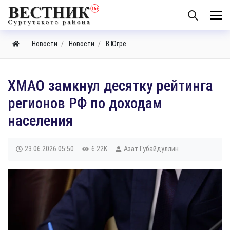
Новости
Новости
В Югре
​ХМАО замкнул десятку рейтинга
регионов РФ по доходам
населения
23.06.2026
05:50
6.22K
Азат Губайдуллин