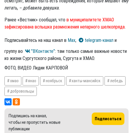
осмотрят, может быть есть повреждения, которые мешают ему
летать, – добавила девушка.
Ранее «Вестник» сообщал, что
в муниципалитете ХМАО
зафиксирована вспышка размножения непарного шелкопряда
.
Подписывайтесь на наш канал в
Max
,
telegram-канал
и
группу во
"ВКонтакте"
: там только самые важные новости
из жизни Сургутского района, Сургута и ХМАО.
ФОТО, ВИДЕО Лидии КАРПОВОЙ
хмао
янао
ноябрьск
ханты-мансийск
лебедь
добровольцы
Подпишись на канал,
Подписаться
чтобы не пропустить новые
публикации