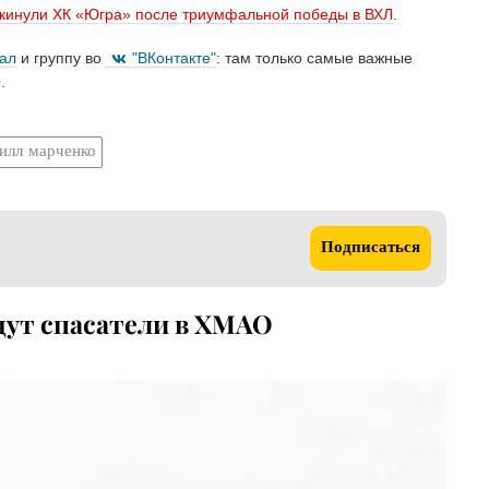
покинули ХК «Югра» после триумфальной победы в ВХЛ
.
нал
и группу во
"ВКонтакте"
: там только самые важные
.
илл марченко
Подписаться
щут спасатели в ХМАО