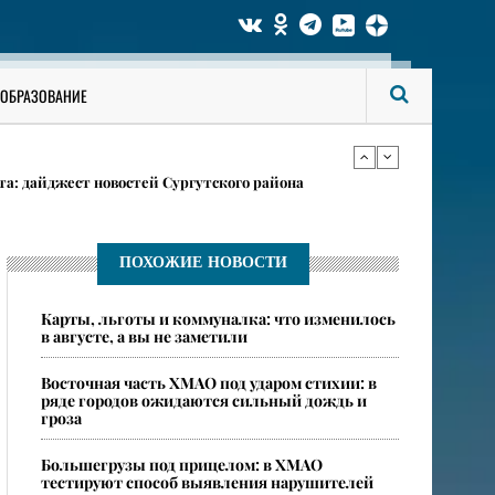
он за устойчивую динамику развития
ОБРАЗОВАНИЕ
атов, мэров и читателей из Сургутского района
а: дайджест новостей Сургутского района
он за устойчивую динамику развития
ПОХОЖИЕ НОВОСТИ
Карты, льготы и коммуналка: что изменилось
атов, мэров и читателей из Сургутского района
в августе, а вы не заметили
​Восточная часть ХМАО под ударом стихии: в
ряде городов ожидаются сильный дождь и
гроза
​Большегрузы под прицелом: в ХМАО
тестируют способ выявления нарушителей