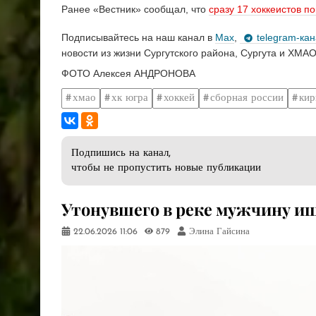
Ранее «Вестник» сообщал, что
сразу 17 хоккеистов 
Подписывайтесь на наш канал в
Max
,
telegram-ка
новости из жизни Сургутского района, Сургута и ХМАО
ФОТО Алексея АНДРОНОВА
хмао
хк югра
хоккей
сборная россии
кир
Подпишись на канал,
чтобы не пропустить новые публикации
Утонувшего в реке мужчину и
22.06.2026
11:06
879
Элина Гайсина