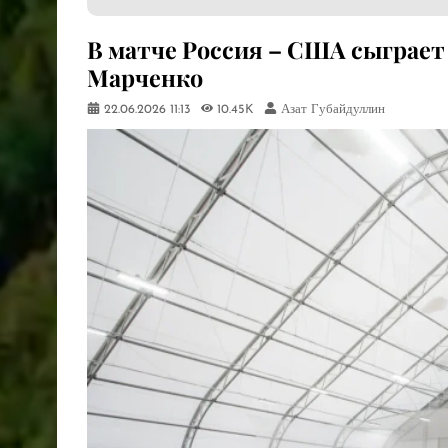
​В матче Россия – США сыграе
Марченко
22.06.2026
11:13
10.45K
Азат Губайдуллин