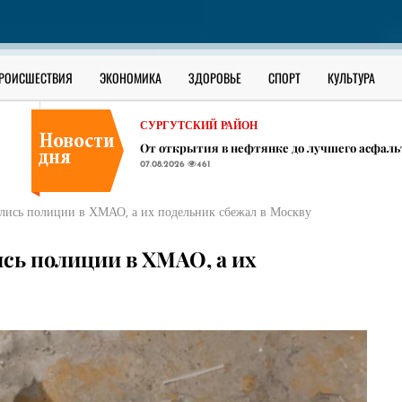
СУРГУТСКИЙ РАЙОН
​Губернатор ХМАО наградил Сургутский рай
07.08.2026
460
СУРГУТСКИЙ РАЙОН
РОИСШЕСТВИЯ
ЭКОНОМИКА
ЗДОРОВЬЕ
СПОРТ
КУЛЬТУРА
Кабачковый бум! Готовим по рецептам депут
07.08.2026
482
СУРГУТСКИЙ РАЙОН
От открытия в нефтянке до лучшего асфальт
07.08.2026
461
СУРГУТСКИЙ РАЙОН
​Губернатор ХМАО наградил Сургутский рай
лись полиции в ХМАО, а их подельник сбежал в Москву
07.08.2026
460
СУРГУТСКИЙ РАЙОН
сь полиции в ХМАО, а их
Кабачковый бум! Готовим по рецептам депут
07.08.2026
482