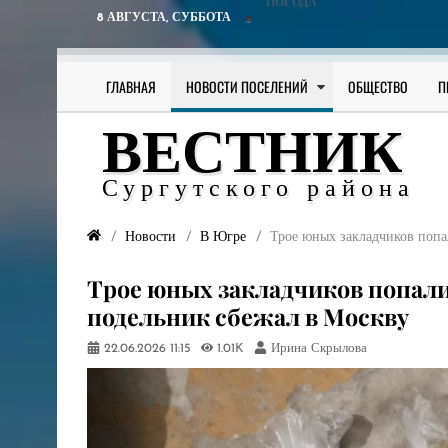
ПОГОДА
8 АВГУСТА,
СУББОТА
ГЛАВНАЯ
НОВОСТИ ПОСЕЛЕНИЙ
ОБЩЕСТВО
П
ВЕСТНИК
Сургутского района
Новости
В Югре
Трое юных закладчиков попа
Трое юных закладчиков попали
подельник сбежал в Москву
22.06.2026
11:15
1.01K
Ирина Скрылова