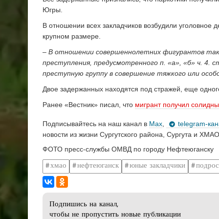
Югры.
В отношении всех закладчиков возбудили уголовное д
крупном размере.
– В отношении совершеннолетних фигурантов такж
преступления, предусмотренного п. «а», «б» ч. 4. 
преступную группу в совершение тяжкого или особо
Двое задержанных находятся под стражей, еще одног
Ранее «Вестник» писал, что
мигрант получил солидны
Подписывайтесь на наш канал в
Max
,
telegram-ка
новости из жизни Сургутского района, Сургута и ХМАО
ФОТО пресс-службы ОМВД по городу Нефтеюганску
хмао
нефтеюганск
юные закладчики
подрос
Подпишись на канал,
чтобы не пропустить новые публикации