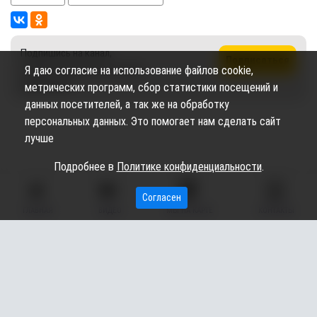
Подпишись на канал,
Подписаться
чтобы не пропустить новые
Я даю согласие на использование файлов cookie,
публикации
метрических программ, сбор статистики посещений и
данных посетителей, а так же на обработку
персональных данных. Это помогает нам сделать сайт
лучше
Подробнее в
Политике конфиденциальности
.
Согласен
ГЛАВНАЯ
ВИДЕО
МЫ НА КАРТЕ
КОНТАКТЫ
Сетевое издание «Вестник Сургутского района» (16+)
Сетевое издание Вестник - Новости Сургутского
©
района и Югры
2026
Copyright © 2018- 2026