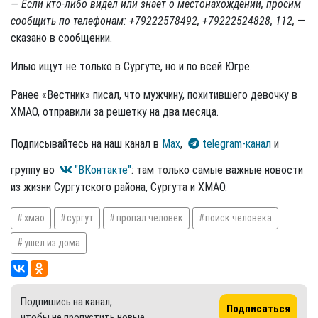
— Если кто-либо видел или знает о местонахождении, просим
сообщить по телефонам: +79222578492, +79222524828, 112,
—
сказано в сообщении.
Илью ищут не только в Сургуте, но и по всей Югре.
Ранее «Вестник» писал, что мужчину, похитившего девочку в
ХМАО, отправили за решетку на два месяца.
Подписывайтесь на наш канал в
Max
,
telegram-канал
и
группу во
"ВКонтакте"
: там только самые важные новости
из жизни Сургутского района, Сургута и ХМАО.
хмао
сургут
пропал человек
поиск человека
ушел из дома
Подпишись на канал,
Подписаться
чтобы не пропустить новые