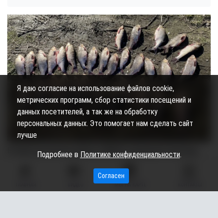
Я даю согласие на использование файлов cookie,
метрических программ, сбор статистики посещений и
данных посетителей, а так же на обработку
персональных данных. Это помогает нам сделать сайт
лучше
В Нефтеюганском районе (ХМАО) задержали мужчину,
Подробнее в
Политике конфиденциальности
.
который ловил рыбу в месте нереста. Об этом
сообщили в пресс-службе УМВД России по Югре.
Согласен
ГЛАВНАЯ
ВИДЕО
МЫ НА КАРТЕ
КОНТАКТЫ
47-летнего жителя Нефтеюганска задержали у протоки
«Большая Юганская» реки Обь, которая служит для рыб
миграционным путем к местам нереста.