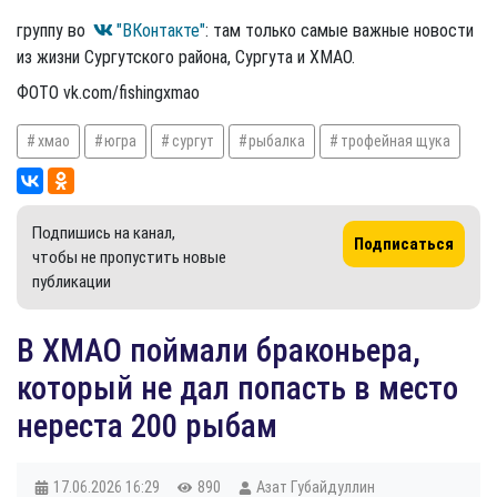
группу во
"ВКонтакте"
: там только самые важные новости
из жизни Сургутского района, Сургута и ХМАО.
ФОТО vk.com/fishingxmao
хмао
югра
сургут
рыбалка
трофейная щука
Подпишись на канал,
Подписаться
чтобы не пропустить новые
публикации
​В ХМАО поймали браконьера,
который не дал попасть в место
нереста 200 рыбам
17.06.2026
16:29
890
Азат Губайдуллин