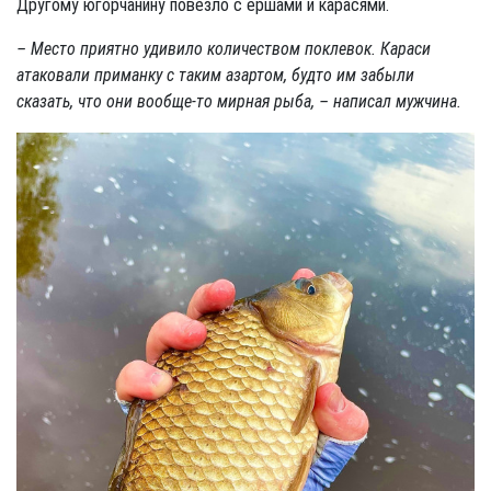
Другому югорчанину повезло с ершами и карасями.
– Место приятно удивило количеством поклевок. Караси
атаковали приманку с таким азартом, будто им забыли
сказать, что они вообще-то мирная рыба, – написал мужчина.