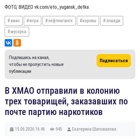
ФОТО, ВИДЕО vk.com/eto_yugansk_detka
хмао
югра
нефтеюганск
коровы
лошади
мусорка
Подпишись на канал,
Подписаться
чтобы не пропустить новые
публикации
В ХМАО отправили в колонию
трех товарищей, заказавших по
почте партию наркотиков
15.06.2026
16:46
945
Екатерина Шаповалова