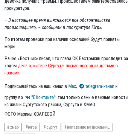
девочка получила травмы. Происшествием заинтересовалась
прокуратура.
– В настоящее время выясняются все обстоятельства
произошедшего, – сообщили в прокуратуре Югры.
По итогам проверки при наличии оснований будут приняты
меры.
Ранее «Вестник» писал, что глава СК Бастрыкин проследит за
ходом
дела о жителе Сургута, погнавшегося за детьми с
ножами.
Подписывайтесь на наш канал в
Max
,
telegram-канал
и
группу во
"ВКонтакте"
: там только самые важные новости
из жизни Сургутского района, Сургута и ХМАО.
ФОТО Марины ХВАЛЕВОЙ
хмао
югра
сургут
нападение на школьниц