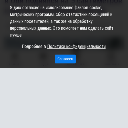
в Оби поднялся на 5 сантиметров
Я даю согласие на использование файлов cookie,
и достиг критических 943 см
метрических программ, сбор статистики посещений и
данных посетителей, а так же на обработку
13.06.2026
14:44
1.67K
Екатерина Шаповалова
персональных данных. Это помогает нам сделать сайт
лучше
Подробнее в
Политике конфиденциальности
.
Согласен
ГЛАВНАЯ
ВИДЕО
МЫ НА КАРТЕ
КОНТАКТЫ
В Нижневартовске (ХМАО) уровень воды в реке Обь