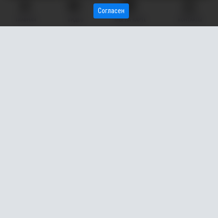
Согласен
ГЛАВНАЯ
ВИДЕО
МЫ НА КАРТЕ
КОНТАКТЫ
В ХМАО будут развивать курэш – национальную
татарскую борьбу на поясах. Об этом «Вестнику»
сообщил представитель региональной федерации,
мастер спорта России Рустам Кашафутдинов.
В ближайшее время в регионе откроют залы для занятий
борьбой.
– В начале июня прошли аккредитацию, федерация борьбу
курэш получила официальный статус. Будем создавать такие
залы, хотим поднять национальную борьбу. Возможжно будет
создавать и в Лянторе, – рассказал Рустам Кашафутдинов.